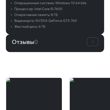
•
Операционная система:
Windows 10 64 bits
•
Процессор:
Intel Core i5-7600
•
Оперативная память:
8 ГБ
•
Видеокарта:
NVIDIA GeForce GTX 760
•
Жесткий диск:
6 ГБ
Отзывы
0
Вам может понравиться