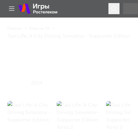
Главная
Игры на ПК
Taxi Life: A City Driving Simulator - Supporter Edition
Taxi Life: A City Driving
Simulator - Supporter
Edition
2024
Симулятор
Taxi Life: A City Driving Simulator -