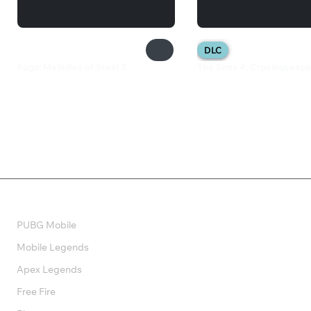
DLC
Fuga: Melodies of Steel 3
The Sims 4: Стрейнджер
2 499 ₽
2 799 ₽
Валюта
PUBG Mobile
Mobile Legends
Apex Legends
Free Fire