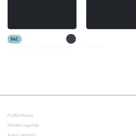
DLC
The Dungeon Of Naheulbeuk: The
Excubitor
Amulet Of Chaos - Season Pass
550 ₽
699 ₽
Валюта
PUBG Mobile
Mobile Legends
Apex Legends