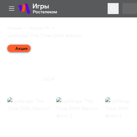
Главная
Игры на ПК
Lysfanga: The Time Shift Warrior
Акция
Lysfanga: The Time Shift
Warrior
2024
Стратегия
Экшен
Lysfanga: The Time Shift Warrior