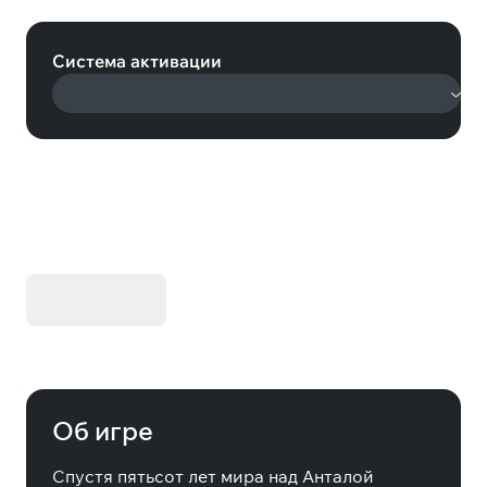
(Steam)
Система активации
KIBORG - Делюкс Издание
Купить
Об игре
Спустя пятьсот лет мира над Анталой