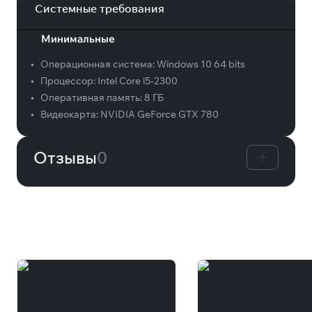
Системные требования
Минимальные
•
Операционная система:
Windows 10 64 bits
•
Процессор:
Intel Core i5-2300
•
Оперативная память:
8 ГБ
•
Видеокарта:
NVIDIA GeForce GTX 780
Отзывы
0
Вам может понравиться