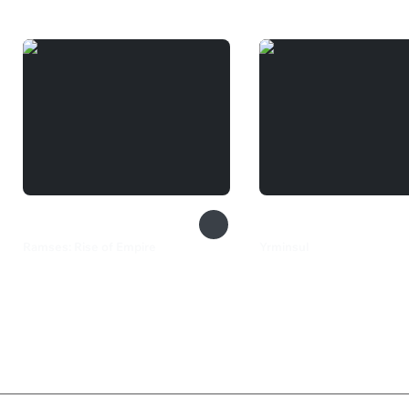
Ramses: Rise of Empire
Yrminsul
175 ₽
299 ₽