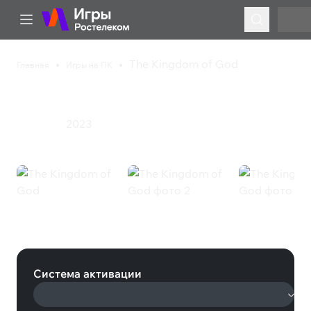
The Kingdom of God
Главная
Игры на ПК
The Kingdom of God
2023
Стратегия
The Kingdom of God (Steam)
Система активации