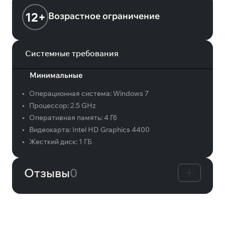
12+
Возрастное ограничение
Системные требования
Минимальные
•
Операционная система:
Windows 7
•
Процессор:
2.5 GHz
•
Оперативная память:
4 Гб
•
Видеокарта:
Intel HD Graphics 4400
•
Жесткий диск:
1 ГБ
Отзывы
0
Вам может понравиться