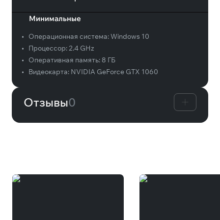
Минимальные
•
Операционная система:
Windows 10
•
Процессор:
2.4 GHz
•
Оперативная память:
8 ГБ
•
Видеокарта:
NVIDIA GeForce GTX 1060
Отзывы
0
Вам может понравиться