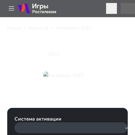
Souldiers - OST
Главная
Игры на ПК
Souldiers - OST
2022
Приключения
Экшен
Souldiers - OST (Steam)
Система активации