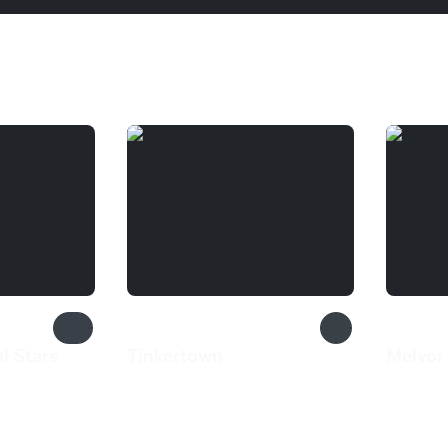
l Stars
Tinkertown
Melvor 
620 ₽
200 