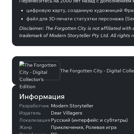
Перенеситесь на 2000 лет назад с дополнением к
цифровую карту, созданную художницей Фра
файл для 3D-печати статуэтки персонажа {Sen
Disclaimer: The Forgotten City is not affiliated wit
trademark of Modern Storyteller Pty Ltd. All rights 
Специальные издания
The Forgotten City - Digital Colle
Информация
Разработчик
Modern Storyteller
Издатель
Dear Villagers
Локализация
Русский (интерфейс и субтитры)
Жанр
Приключения, Ролевая игра