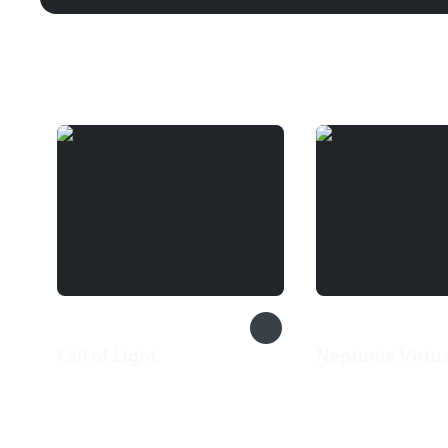
Вам может понравиться
Fall of Light
Neptunia Virtua
660 ₽
725 ₽