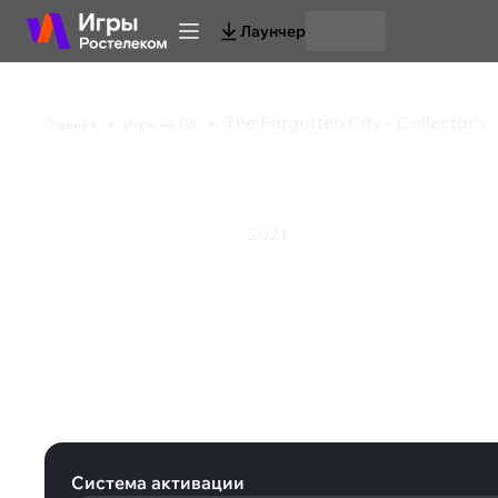
Лаунчер
The Forgotten City - Collector's
Главная
Игры на ПК
The Forgotten City - C
2021
Приключения
Ролевая игра
The Forgotten City - Collector's (St
Система активации