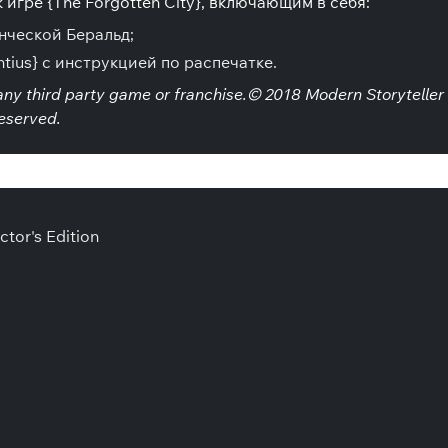
 игре {The Forgotten City}, включающим в себя:
нческой Беральд;
tius} с инструкцией по распечатке.
h any third party game or franchise.© 2018 Modern Storyteller 
reserved.
ctor's Edition