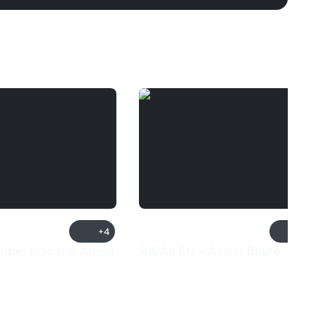
+4
Idle: Into the Abyss
AWAKEN – Astral Blade
₽
699 ₽