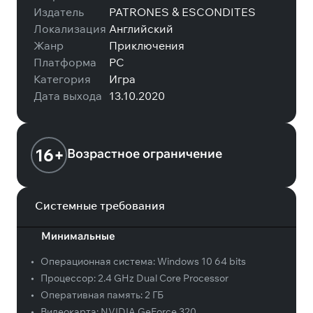
Издатель
PATRONES & ESCONDITES
Локализация
Английский
Жанр
Приключения
Платформа
PC
Категория
Игра
Дата выхода
13.10.2020
16+
Возрастное ограничение
Системные требования
Минимальные
•
Операционная система:
Windows 10 64 bits
•
Процессор:
2.4 GHz Dual Core Processor
•
Оперативная память:
2 ГБ
•
Видеокарта:
NVIDIA GeForce 320