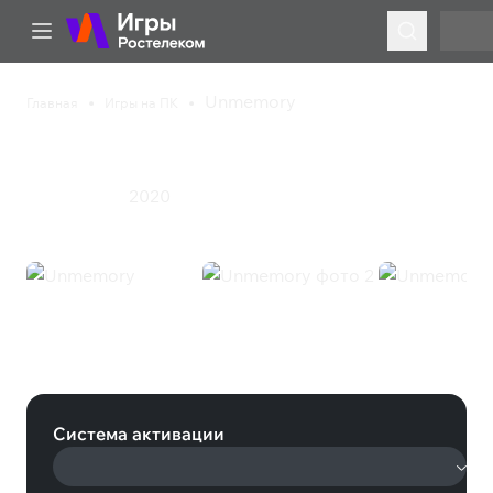
Unmemory
Главная
Игры на ПК
Unmemory
2020
Приключения
Unmemory (Steam)
Система активации