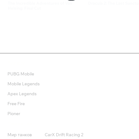
The Incredible Adventures of Van
Dracula 2: The Last Sanctu
Helsing: Final Cut
299 ₽
4 499 ₽
Валюта
PUBG Mobile
Mobile Legends
Apex Legends
Free Fire
Pioner
Подписки
Мир танков
CarX Drift Racing 2