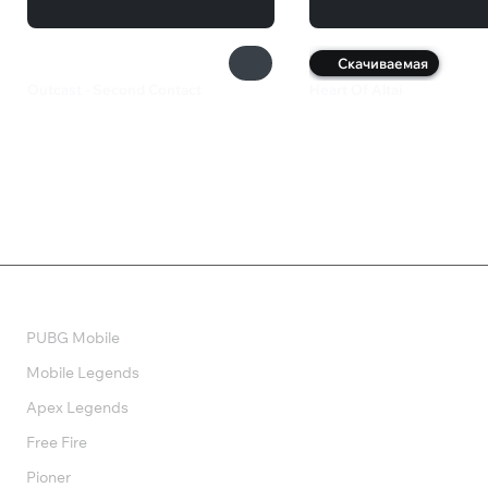
Скачиваемая
Outcast - Second Contact
Heart Of Altai
360 ₽
400 ₽
Валюта
PUBG Mobile
Mobile Legends
Apex Legends
Free Fire
Pioner