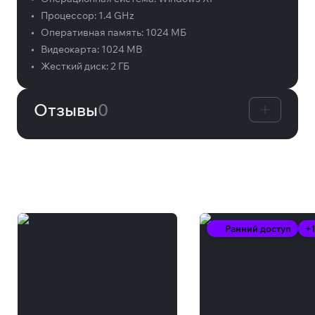
•
Процессор:
1.4 GHz
•
Оперативная память:
1024 МБ
•
Видеокарта:
1024 MB
•
Жесткий диск:
2 ГБ
Отзывы
0
Вам может понравиться
Ранний доступ
+1