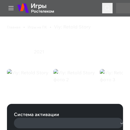
Viy: Retold Story
Главная
Игры на ПК
Viy: Retold Story
2021
Приключения
Viy: Retold Story (Steam)
Система активации