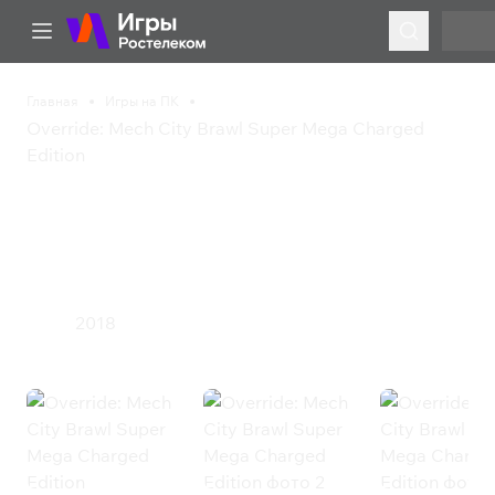
Главная
Игры на ПК
Override: Mech City Brawl Super Mega Charged
Edition
Override: Mech City
Brawl Super Mega
Charged Edition
2018
Экшен