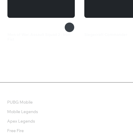
Men of War: Assault Squad 2 - Iron
Siegecraft Commander
Fist
419 ₽
465 ₽
Валюта
PUBG Mobile
Mobile Legends
Apex Legends
Free Fire