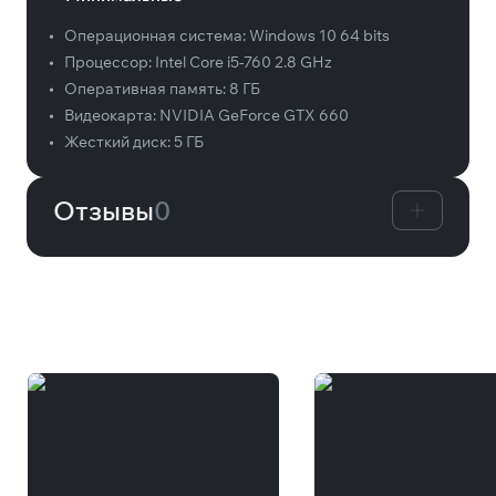
•
Операционная система:
Windows 10 64 bits
•
Процессор:
Intel Core i5-760 2.8 GHz
•
Оперативная память:
8 ГБ
•
Видеокарта:
NVIDIA GeForce GTX 660
•
Жесткий диск:
5 ГБ
Отзывы
0
Вам может понравиться