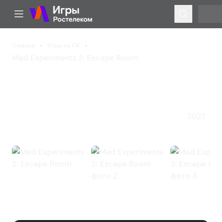
Главная
Игры на ПК
Mad Experiments 2: Escape Room
Mad Experiments 2:
Escape Room
2022
Казуальная игра
Приключения
Симулятор
Стратегия
Mad Experiments 2: Escape Room
(Steam)