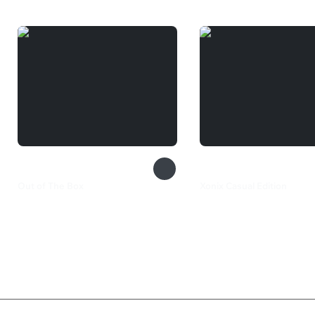
Out of The Box
Xonix Casual Edition
349 ₽
280 ₽