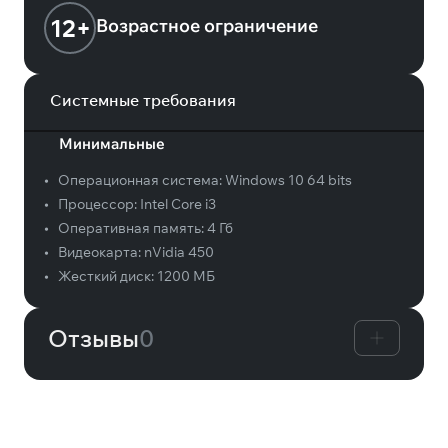
12+
Возрастное ограничение
Системные требования
Минимальные
•
Операционная система:
Windows 10 64 bits
•
Процессор:
Intel Core i3
•
Оперативная память:
4 Гб
•
Видеокарта:
nVidia 450
•
Жесткий диск:
1200 МБ
Отзывы
0
Вам может понравиться