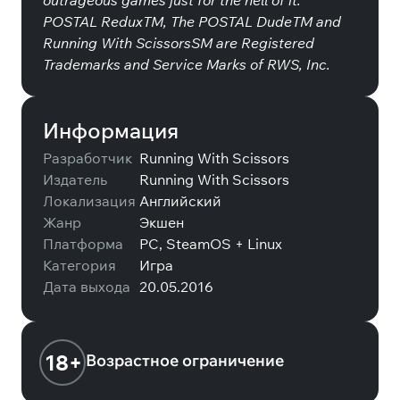
outrageous games just for the hell of it.
POSTAL ReduxTM, The POSTAL DudeTM and
Running With ScissorsSM are Registered
Trademarks and Service Marks of RWS, Inc.
Информация
Разработчик
Running With Scissors
Издатель
Running With Scissors
Локализация
Английский
Жанр
Экшен
Платформа
PC, SteamOS + Linux
Категория
Игра
Дата выхода
20.05.2016
18+
Возрастное ограничение