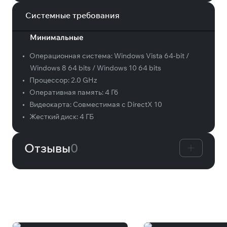
Системные требования
Минимальные
•
Операционная система:
Windows Vista 64-bit /
Windows 8 64 bits / Windows 10 64 bits
•
Процессор:
2.0 GHz
•
Оперативная память:
4 Гб
•
Видеокарта:
Совместимая с DirectX 10
•
Жесткий диск:
4 ГБ
Отзывы
0
Вам может понравиться