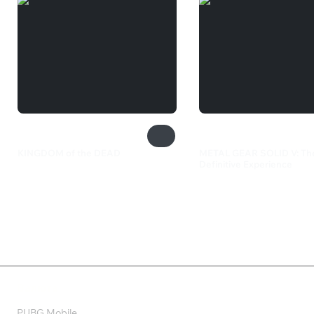
KINGDOM of the DEAD
METAL GEAR SOLID V: Th
Definitive Experience
799 ₽
999 ₽
Валюта
PUBG Mobile