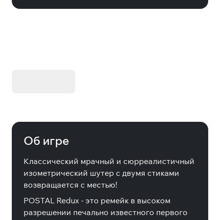
KIBORG - Делюкс Издание
Купить
Об игре
Классический мрачный и сюрреалистичный
изометрический шутер с двумя стиками
возвращается с местью!
POSTAL Redux - это ремейк в высоком
разрешении печально известного первого