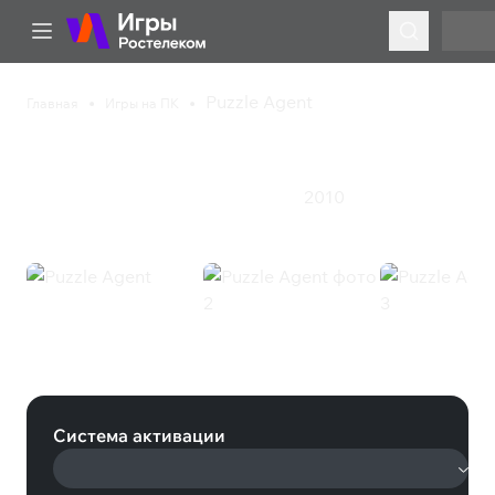
Puzzle Agent
Главная
Игры на ПК
Puzzle Agent
2010
Казуальная игра
Приключения
Экшен
Puzzle Agent (Steam)
Система активации