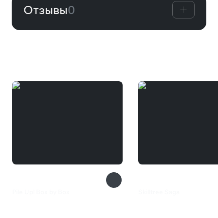
Отзывы
0
Вам может понравиться
Pile Up! Box by Box
Skilltree Saga
815 ₽
385 ₽