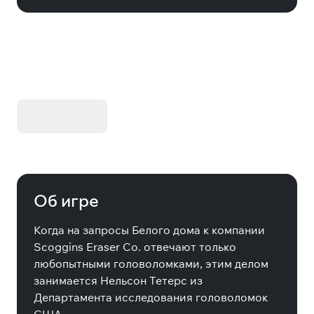
KIBORG - Делюкс Издание
Купить
Об игре
Когда на запросы Белого дома к компании
Scoggins Eraser Co. отвечают только
любопытными головоломками, этим делом
занимается Нельсон Тетерс из
Департамента исследования головоломок