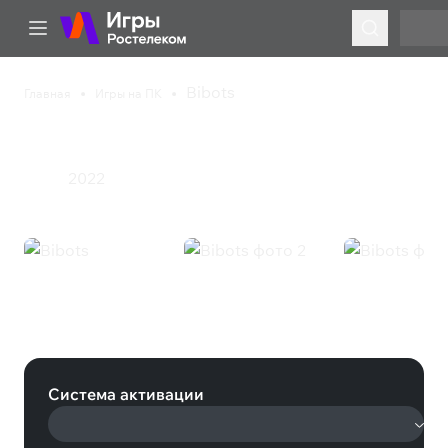
Bibots
Главная
Игры на ПК
Bibots
2022
Экшен
Bibots (Steam)
Система активации