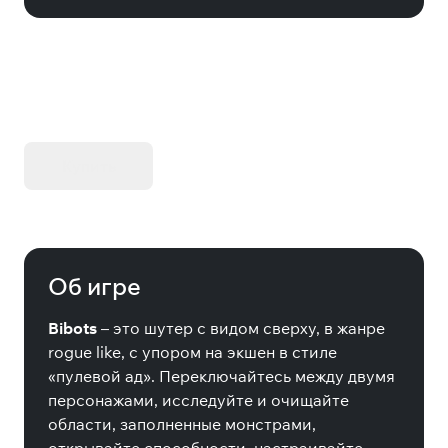
KIBORG - Делюкс Издание
Купить
Об игре
Bibots
– это шутер с видом сверху, в жанре
rogue like, с упором на экшен в стиле
«пулевой ад». Переключайтесь между двумя
персонажами, исследуйте и очищайте
области, заполненные монстрами,