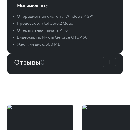
Минимальные
•
Операционная система:
Windows 7 SP1
•
Процессор:
Intel Core 2 Quad
•
Оперативная память:
4 Гб
•
Видеокарта:
Nvidia Geforce GTS 450
•
Жесткий диск:
500 МБ
Отзывы
0
Вам может понравиться