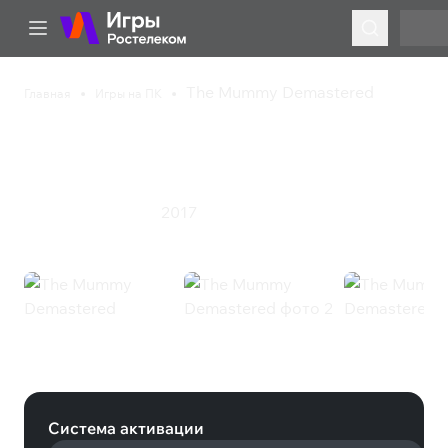
The Mummy Demastered
Главная
Игры на ПК
The Mummy
Demastered
2017
Приключения
Экшен
The Mummy Demastered (Steam)
Система активации