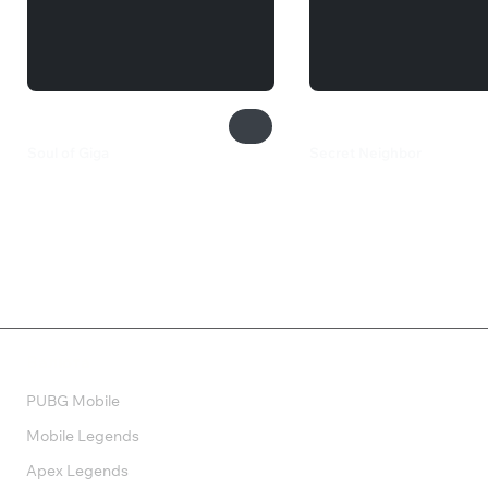
Soul of Giga
Secret Neighbor
133 ₽
710 ₽
Валюта
PUBG Mobile
Mobile Legends
Apex Legends