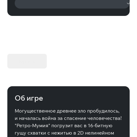
KIBORG - Делюкс Издание
Купить
Об игре
Могущественное древнее зло пробудилось,
и началась война за спасение человечества!
"Ретро-Мумия" погрузит вас в 16-битную
гущу схватки с нежитью в 2D нелинейном