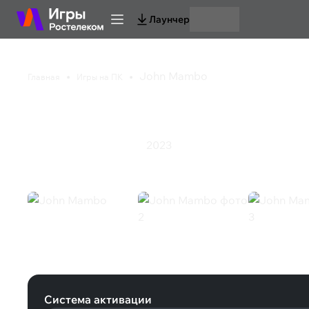
Лаунчер
John Mambo
Главная
Игры на ПК
John Mambo
2023
Инди
Приключения
Экшен
John Mambo (Steam)
Система активации