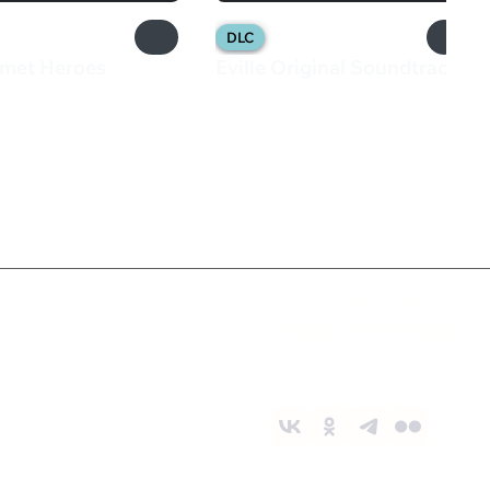
DLC
lmet Heroes
Eville Original Soundtrack
0 ₽
280 ₽
Служба поддержки
8 800 1000 800
Социальные сети