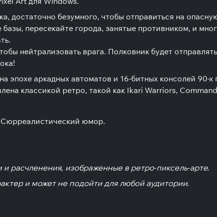
xel Art для Windows.
а, достаточно безумного, чтобы отправиться на опасну
базы, пересекайте города, занятые противником, и мног
ть.
обы нейтрализовать врага. Полковник будет отправлять е
ока!
на эпохе аркадных автоматов и 16-битных консолей 90-
ена классикой ретро, такой как Ikari Warriors, Command
/ Сюрреалистический юмор.
 и расчленения, изображенные в ретро-пиксель-арте.
актер и может не подойти для любой аудитории.