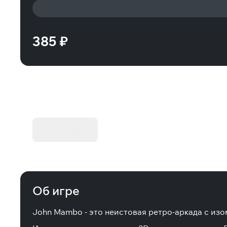
385 ₽
KIBORG - Делюкс Издание
Купить
Об игре
John Mambo - это неистовая ретро-аркада с изо