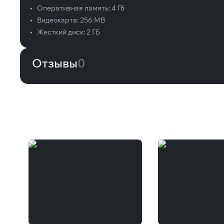
•
Оперативная память:
4 Гб
•
Видеокарта:
256 MB
•
Жесткий диск:
2 ГБ
Отзывы
0
Вам может понравиться