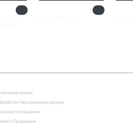
 Stolen
Lost in Blindness
Big He
229 ₽
1 14
's Pack
ка
олучение заказа
обработки персональных данных
ельское соглашение
икам и Продавцам