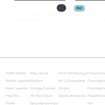
DLC
AI Limit - Deluxe Edition
Operencia: The
Upgrade Pack
Sun - Explorer'
700 ₽
280 ₽
Валюта
Подписки
Поддерж
PUBG Mobile
Мир танков
CarX Drift Racing 2
Оплата и п
Mobile Legends
Warface
Ил-2 Штурмовик
Политика 
Apex Legends
Аллоды Онлайн
Литрес
Пользоват
Free Fire
VK Play Cloud
Тариф «Игровой»
Разработч
Pioner
Браузерные игры
Чат