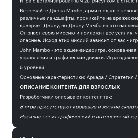
Игра с детализированным 2D-рисунком в стиле Pi
Встречайте Джона Мамбо, армию одного человек
различные ландшафты, проникайте на вражеские 
доверяет Джону, но Джону Мамбо на это наплева
Он знает свою миссию и приложит все усилия, чт
опасные. Исход этих миссий зависит от вас - игр
John Mambo - это экшен-видеоигра, основанная 
управления и графические движки. Игра вдохновл
6 уровней
Основные характеристики: Аркада / Стратегия 
ОПИСАНИЕ КОНТЕНТА ДЛЯ ВЗРОСЛЫХ
Разработчики описывают контент так:
В игре присутствуют кровавые и жуткие смерти
Насилие носит графический и интенсивный хар