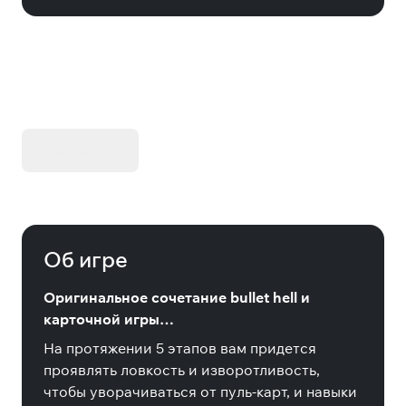
KIBORG - Делюкс Издание
Купить
Об игре
Оригинальное сочетание bullet hell и
карточной игры…
На протяжении 5 этапов вам придется
проявлять ловкость и изворотливость,
чтобы уворачиваться от пуль-карт, и навыки