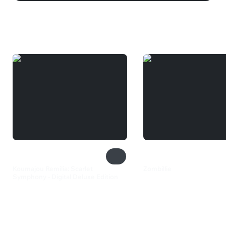
Вам может понравиться
Koumajou Remilia: Scarlet
Zombillie
Symphony - Digital Deluxe Edition
129 ₽
1 599 ₽