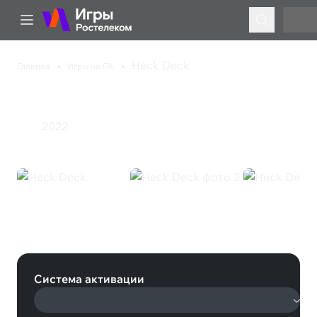
Heck Deck
Главная
Игры на ПК
Heck Deck
2022
Инди
Heck Deck (Steam)
Система активации