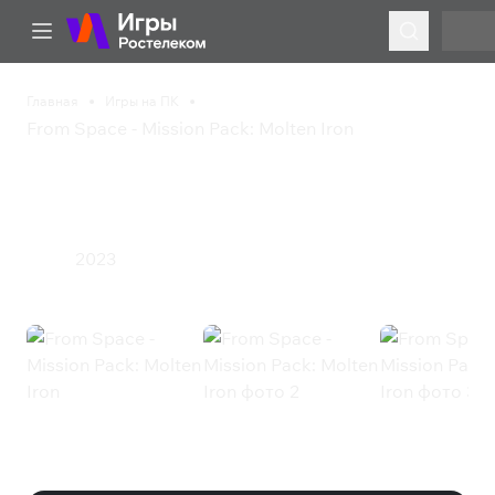
Главная
Игры на ПК
From Space - Mission Pack: Molten Iron
From Space - Mission
Pack: Molten Iron
2023
Экшен
From Space - Mission Pack: Molten
Iron (Steam)