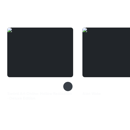
Вам может понравиться
Sword Art Online: Hollow Realization
Alan Wake
- Deluxe Edition
360 ₽
1 199 ₽