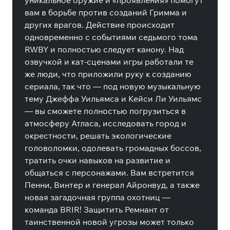
уникальное оружие и «проявления» помогут
вам в борьбе против созданий Гримма и
других врагов. Действие происходит
одновременно с событиями седьмого тома
RWBY и полностью следует канону. Над
озвучкой и кат-сценами игры работали те
же люди, что приложили руку к созданию
сериала, так что — под новую музыкальную
тему Джеффа Уильямса и Кейси Ли Уильямс
— вы сможете полностью погрузиться в
атмосферу Атласа, исследовать город и
окрестности, решать экологические
головоломки, одолевать громадных боссов,
тратить очки навыков на развитие и
общаться с персонажами. Вам встретится
Пенни, Винтер и генерал Айронвуд, а также
новая загадочная группа охотниц —
команда BRIR! Защитить Ремнант от
таинственной новой угрозы может только