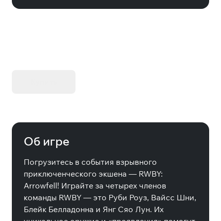
KIBORG - Делюкс Издание
Купить
Об игре
Погрузитесь в события взрывного
приключенческого экшена — RWBY:
Arrowfell! Играйте за четырех членов
команды RWBY — это Руби Роуз, Вайсс Шни,
Блейк Белладонна и Янг Сяо Лун. Их