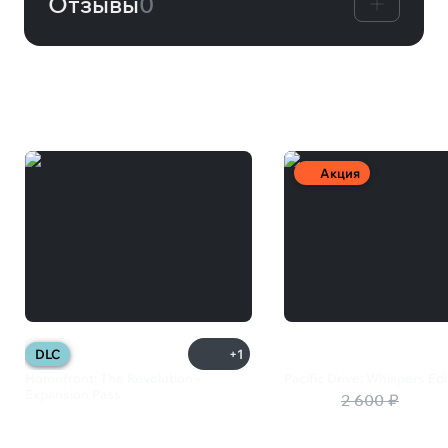
Отзывы
0
Вам может понравиться
Акция
DLC
+1
Homefront: The Revolution -
Pacific Drive: Whispers Edi
Expansion Pass
1 040 ₽
2 600 ₽
349 ₽