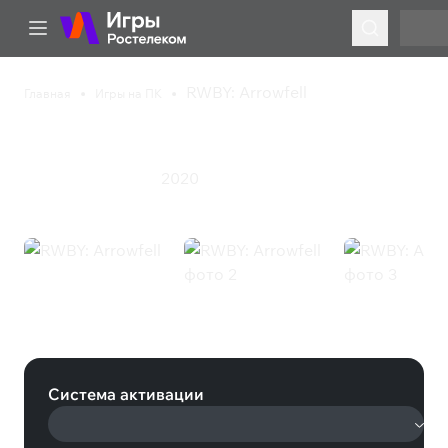
RWBY: Arrowfell
Главная
Игры на ПК
RWBY: Arrowfell
2020
Приключения
Экшен
RWBY: Arrowfell (Steam)
Система активации