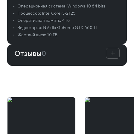
•
Операционная система:
Windows 10 64 bits
•
Процессор:
Intel Core i3-2125
•
Оперативная память:
4 Гб
•
Видеокарта:
NVidia GeForce GTX 660 Ti
•
Жесткий диск:
10 ГБ
Отзывы
0
Вам может понравиться