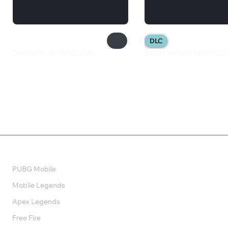
DLC
Darksiders III The Crucible
SCUM Weapon Skins pack
299 ₽
253 ₽
Валюта
PUBG Mobile
Mobile Legends
Apex Legends
Free Fire