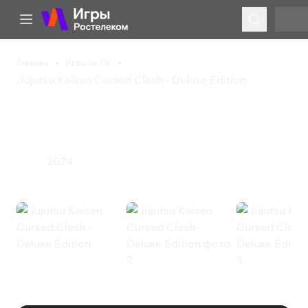
Главная
Игры на ПК
Jujutsu Kaisen Cursed Clash - Deluxe Edition
Jujutsu Kaisen Cursed
Clash - Deluxe Edition
2024
Экшен
Jujutsu Kaisen Cursed Clash -
Deluxe Edition (Steam)