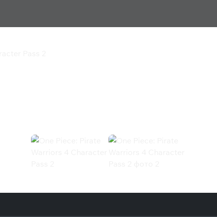
racter Pass 2
riors 4 Character Pass 2
ter Pass 2 (Steam)