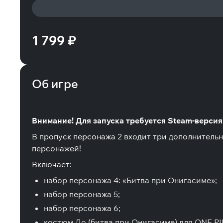
1 799 ₽
Об игре
Внимание! Для запуска требуется Steam-верси
В пропуск персонажа 2 входит три дополнительн
персонажей!
Включает:
набор персонажа 4: «Битва при Онигасиме»;
набор персонажа 5;
набор персонажа 6;
костюм Ло (битва при Онигасиме) для ONE PI