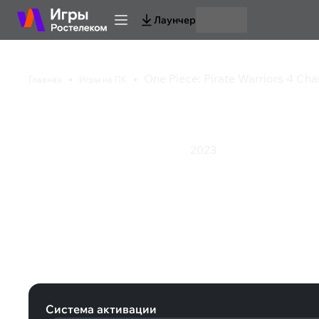
Лаунчер
One Piece: Pirate Warriors 4 Cha
Главная
Игры на ПК
One Piece: Pirate War
2023
Приключения
Экшен
Ролевая игра
One Piece: Pirate Warriors 4 Charac
Система активации