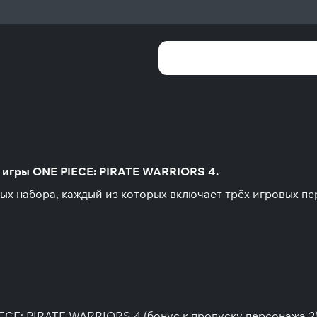
я игры ONE PIECE: PIRATE WARRIORS 4.
ых набора, каждый из которых включает трёх игровых пе
ECE: PIRATE WARRIORS 4 (бонус к пропуску персонажа 2)