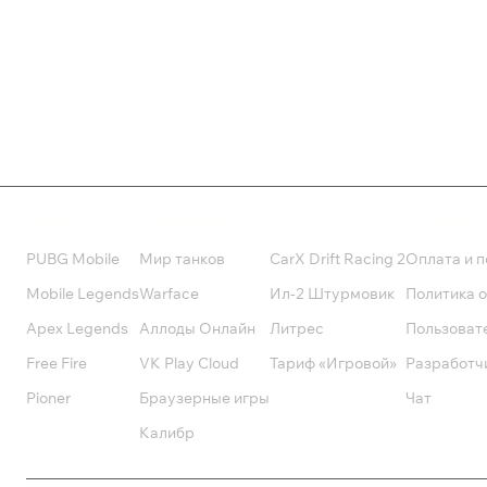
385 ₽
195 ₽
Валюта
Подписки
Поддерж
PUBG Mobile
Мир танков
CarX Drift Racing 2
Оплата и п
Mobile Legends
Warface
Ил-2 Штурмовик
Политика 
Apex Legends
Аллоды Онлайн
Литрес
Пользоват
Free Fire
VK Play Cloud
Тариф «Игровой»
Разработч
Pioner
Браузерные игры
Чат
Калибр