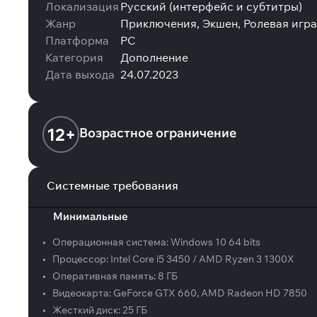
Локализация
Русский (интерфейс и субтитры)
Жанр
Приключения, Экшен, Ролевая игра
Платформа
PC
Категория
Дополнение
Дата выхода
24.07.2023
12+
Возрастное ограничение
Системные требования
Минимальные
•
Операционная система:
Windows 10 64 bits
•
Процессор:
Intel Core i5 3450 / AMD Ryzen 3 1300X
•
Оперативная память:
8 ГБ
•
Видеокарта:
GeForce GTX 660, AMD Radeon HD 7850
•
Жесткий диск:
25 ГБ