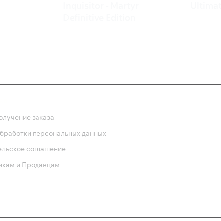
Inquisitor - Martyr
Ultimat
5 79
Definitive Edition
9 999 ₽
ка
олучение заказа
обработки персональных данных
ельское соглашение
икам и Продавцам