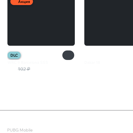
Акция
DLC
WRC 9 Barcelona SSS
Dakar 18
46 ₽
102 ₽
515 ₽
Валюта
PUBG Mobile