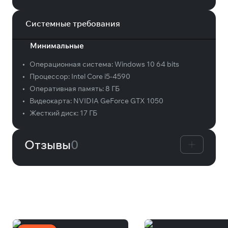
Системные требования
Минимальные
•
Операционная система:
Windows 10 64 bits
•
Процессор:
Intel Core i5-4590
•
Оперативная память:
8 ГБ
•
Видеокарта:
NVIDIA GeForce GTX 1050
•
Жесткий диск:
17 ГБ
Отзывы
0
Вам может понравиться