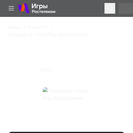
Главная
Игры на ПК
Overpass 2 - Ford Play Rockbouncer
Overpass 2 - Ford Play
Rockbouncer
2023
Гонки
Симулятор
Overpass 2 - Ford Play
Rockbouncer (Steam)