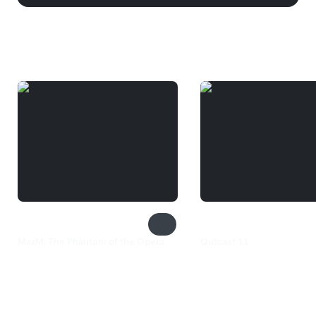
Вам может понравиться
MazM: The Phantom of the Opera
Outcast 1.1
499 ₽
149 ₽