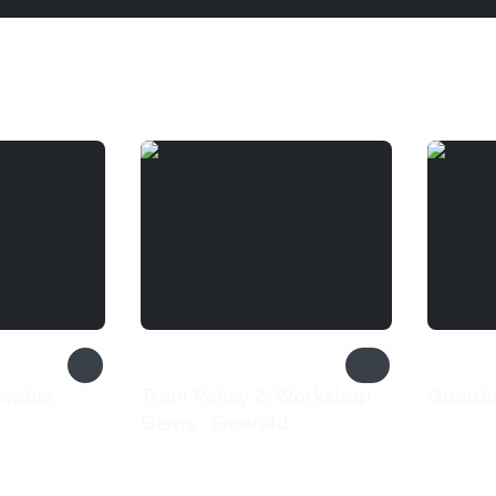
ovable
Train Valley 2: Workshop
Guardi
1 09
Gems - Emerald
154 ₽