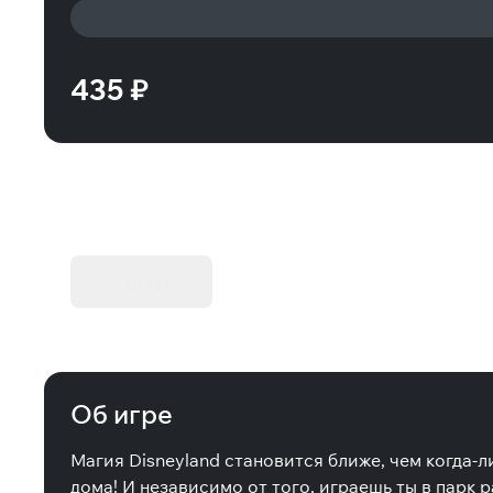
435 ₽
KIBORG - Делюкс Издание
Купить
Об игре
Магия Disneyland становится ближе, чем когда-
дома! И независимо от того, играешь ты в парк 