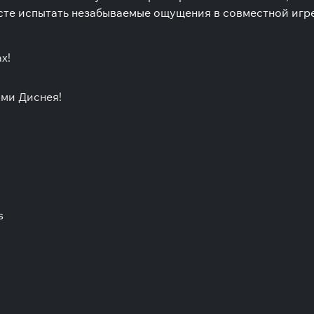
есте испытать незабываемые ощущения в совместной игре
х!
ми Диснея!
s