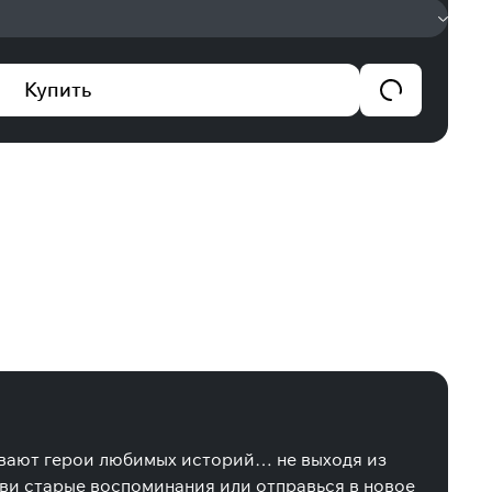
Купить
живают герои любимых историй… не выходя из
живи старые воспоминания или отправься в новое