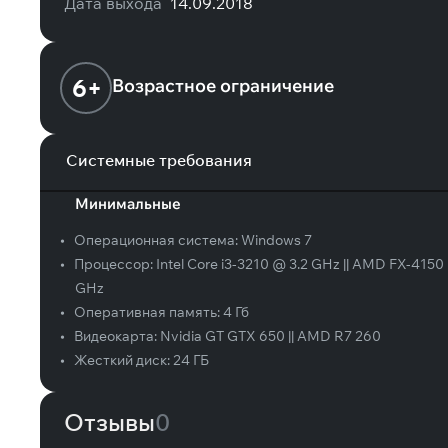
Дата выхода
14.09.2018
6+
Возрастное ограничение
Системные требования
Минимальные
•
Операционная система:
Windows 7
•
Процессор:
Intel Core i3-3210 @ 3.2 GHz || AMD FX-4150
GHz
•
Оперативная память:
4 Гб
•
Видеокарта:
Nvidia GT GTX 650 || AMD R7 260
•
Жесткий диск:
24 ГБ
Отзывы
0