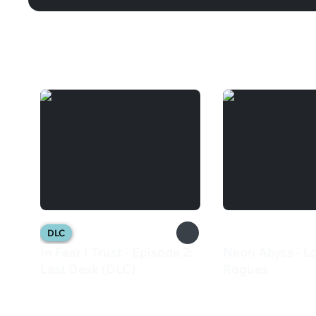
Вам может понравиться
DLC
In Fear I Trust - Episode 2:
Neon Abyss - L
Last Desk (DLC)
Rogues
200 ₽
149 ₽