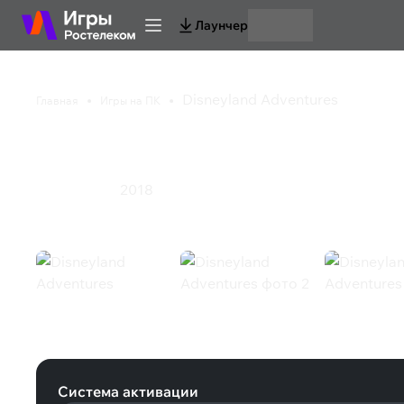
Лаунчер
Disneyland Adventures
Главная
Игры на ПК
Disneyland Adventur
2018
Приключения
Disneyland Adventures (Steam)
Система активации