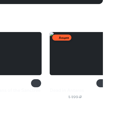
Акция
ans of the Sanctree
Dead in Antares
9 ₽
840 ₽
1 199 ₽