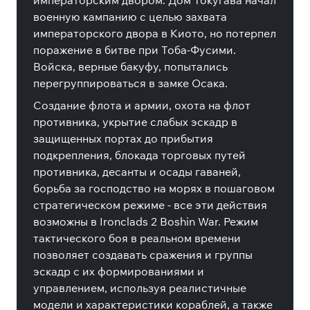
императорским двором. Дом Токугава начал
военную кампанию с целью захвата
императорского двора в Киото, но потерпел
поражение в битве при Тоба-Фусими.
Войска, верные бакуфу, попытались
перегруппироваться в замке Осака.
Создание флота и армии, охота на флот
противника, укрытие слабых эскадр в
защищенных портах до прибытия
подкрепления, блокада торговых путей
противника, десанты и осады гаваней,
борьба за господство на морях в пошаговом
стратегическом режиме - все эти действия
возможны в Ironclads 2 Boshin War. Режим
тактического боя в реальном времени
позволяет создавать сражения и группы
эскадр с их формированиями и
управлением, используя реалистичные
модели и характеристики кораблей, а также