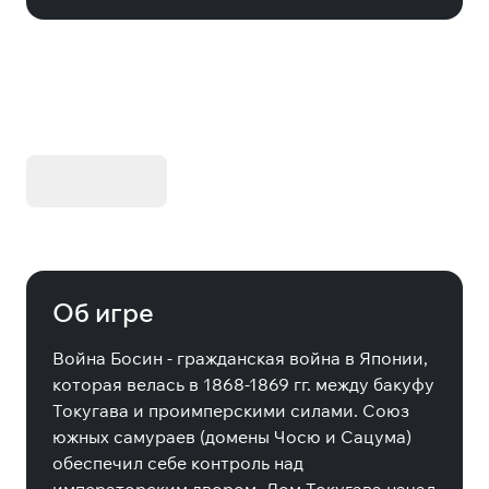
KIBORG - Делюкс Издание
Купить
Об игре
Война Босин - гражданская война в Японии,
которая велась в 1868-1869 гг. между бакуфу
Токугава и проимперскими силами. Союз
южных самураев (домены Чосю и Сацума)
обеспечил себе контроль над