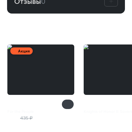
Отзывы
0
Вам может понравиться
Акция
For the People
Knights of Honor II: Sover
109 ₽
435 ₽
1 999 ₽