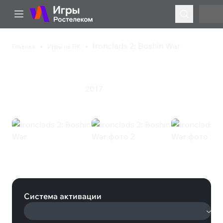
Ironclads 2: Boshin War
Главная
Игры на ПК
Ironclads 2: Boshin War
2017
Симулятор
Стратегия
Ironclads 2: Boshin War (Steam)
Система активации