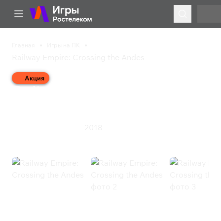
Главная
Игры на ПК
Railway Empire: Crossing the Andes
Акция
Railway Empire: Crossing
the Andes
2018
Симулятор
Стратегия
Railway Empire: Crossing the