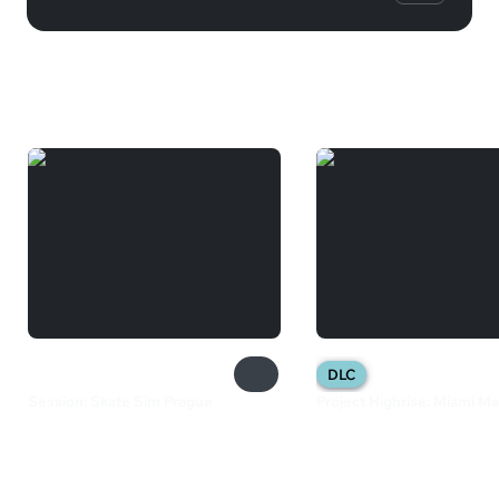
Вам может понравиться
DLC
Session: Skate Sim Prague
Project Highrise: Miami Ma
320 ₽
82 ₽