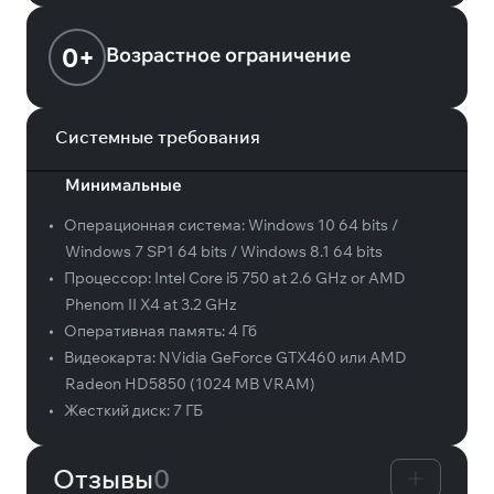
0+
Возрастное ограничение
Системные требования
Минимальные
•
Операционная система:
Windows 10 64 bits /
Windows 7 SP1 64 bits / Windows 8.1 64 bits
•
Процессор:
Intel Core i5 750 at 2.6 GHz or AMD
Phenom II X4 at 3.2 GHz
•
Оперативная память:
4 Гб
•
Видеокарта:
NVidia GeForce GTX460 или AMD
Radeon HD5850 (1024 MB VRAM)
•
Жесткий диск:
7 ГБ
Отзывы
0