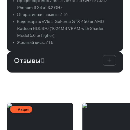
•
Процессор:
Intel Core i5 750 at 2.6 GHz or AMD
Phenom II X4 at 3.2 GHz
•
Оперативная память:
4 Гб
•
Видеокарта:
nVidia GeForce GTX 460 or AMD
Radeon HD5870 (1024MB VRAM with Shader
Model 5.0 or higher)
•
Жесткий диск:
7 ГБ
Отзывы
0
Вам может понравиться
Акция