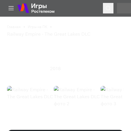
Главная
Игры на ПК
Railway Empire - The Great Lakes DLC
Railway Empire - The
Great Lakes DLC
2018
Симулятор
Стратегия
Railway Empire - The Great Lakes
DLC (Steam)