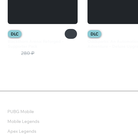
DLC
DLC
Blackthorn Arena: Reforged –
Oddsparks: An Automatio
Supporter Pack
Adventure – Deluxe Upgr
196 ₽
280 ₽
545 ₽
Валюта
PUBG Mobile
Mobile Legends
Apex Legends