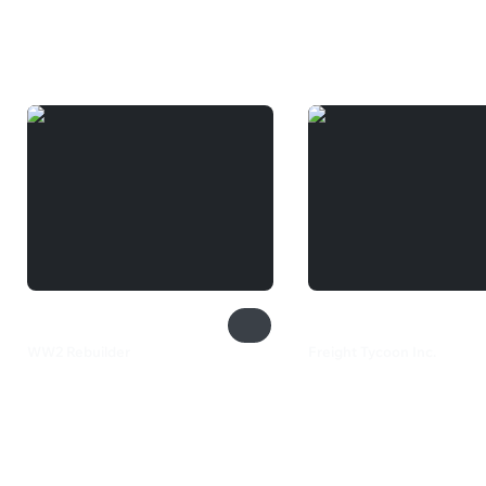
Вам может понравиться
WW2 Rebuilder
Freight Tycoon Inc.
800 ₽
240 ₽