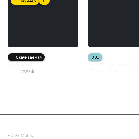
Лаунчер
+1
Скачиваемая
DLC
Металлокоп
Yu-Gi-Oh! Waking the Drag
Joey’s Journey
199 ₽
299 ₽
129 ₽
Валюта
PUBG Mobile