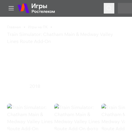
Главная
Игры на ПК
Train Simulator: Chatham Main & Medway Valley
Lines Route Add-On
Train Simulator: Chatham
Main & Medway Valley
Lines Route Add-On
2018
Симулятор