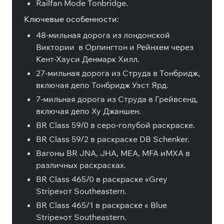
Railfan Mode Tonbridge.
Ключевые особенности:
48-мильная дорога из лондонской
Виктории в Орпингтон и Рейнхем через
Кент-Хауси Денмарк Хилл.
27-мильная дорога из Струда в Тонбридж,
включая депо Тонбридж Уэст Ярд.
7-мильная дорога из Струда в Грейвсенд,
включая депо Ху Джаншен.
BR Class 59/0 в серо-голубой раскраске.
BR Class 59/2 в раскраске DB Schenker.
Вагоны BR JNA, JHA, MEA, MFA иMXA в
различных раскрасках.
BR Class 465/0 в раскраске «Grey
Stripe»от Southeastern.
BR Class 465/1 в раскраске « Blue
Stripe»от Southeastern.