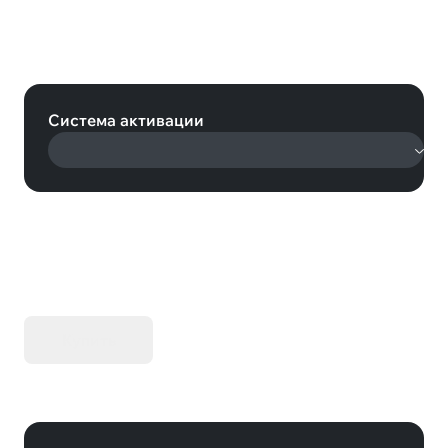
Train Simulator: Chatham Main &
Medway Valley Lines Route Add-On
(Steam)
Система активации
KIBORG - Делюкс Издание
Купить