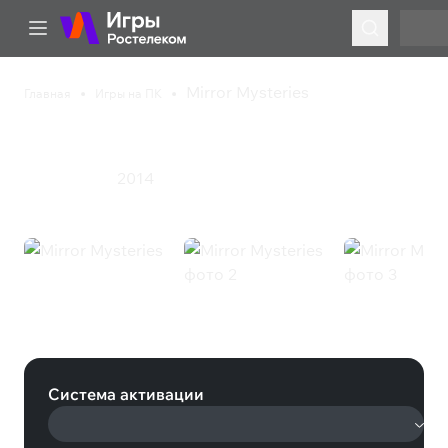
Mirror Mysteries
Главная
Игры на ПК
Mirror Mysteries
2014
Приключения
Mirror Mysteries (Steam)
Система активации