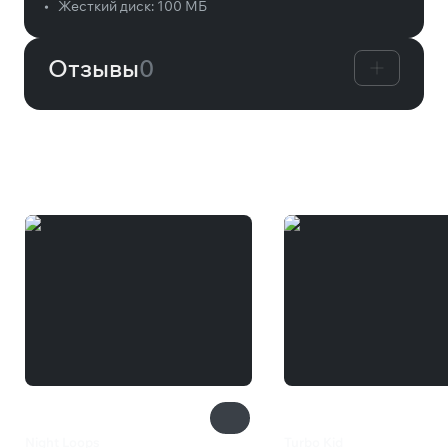
•
Жесткий диск:
100 МБ
Отзывы
0
Вам может понравиться
Night Loops
Turbo Kid