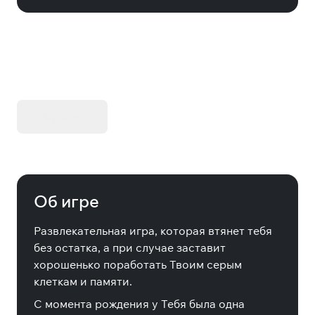
KIBORG - Делюкс Издание
Купить
Об игре
Развлекательная игра, которая втянет тебя
без остатка, а при случае заставит
хорошенько поработать Твоим серым
клеткам и памяти.
С момента рождения у Тебя была одна