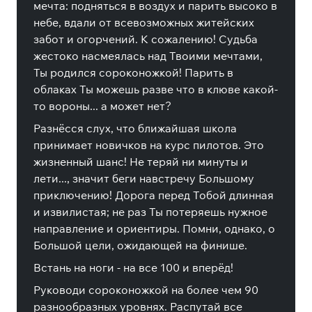
мечта: подняться в воздух и парить высоко в
небе, вдали от всевозможных житейских
забот и огорчений. К сожалению! Судьба
жестоко насмеялась над Твоими мечтами,
Ты родился сороконожкой! Парить в
облаках Ты можешь разве что в клюве какой-
то вороны... а может нет?
Разнёсся слух, что ближайшая школа
принимает новичков на курс пилотов. Это
жизненный шанс! Не теряй ни минуты и
лети..., значит беги навстречу Большому
приключению! Дорога перед Тобой длинная
и извилистая; не раз Ты потеряешь нужное
направление и ориентиры. Помни, однако, о
Большой цели, ожидающей на финише.
Встань на ноги - на все 100 и вперёд!
Руководи сороконожкой на более чем 90
разнообразных уровнях. Распутай все