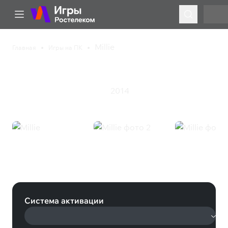
Millie
Главная
Игры на ПК
Millie
2014
Инди
Казуальная игра
Экшен
Millie (Steam)
Система активации