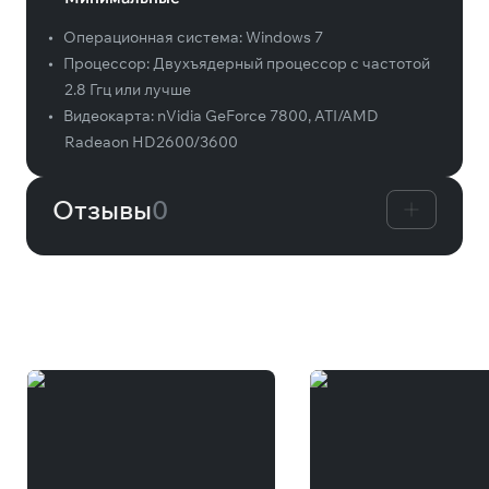
•
Операционная система:
Windows 7
•
Процессор:
Двухъядерный процессор с частотой
2.8 Ггц или лучше
•
Видеокарта:
nVidia GeForce 7800, ATI/AMD
Radeaon HD2600/3600
Отзывы
0
Вам может понравиться