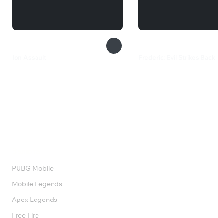
Ion Assault
Frederic: Evil Strikes Back
259 ₽
189 ₽
Валюта
PUBG Mobile
Mobile Legends
Apex Legends
Free Fire