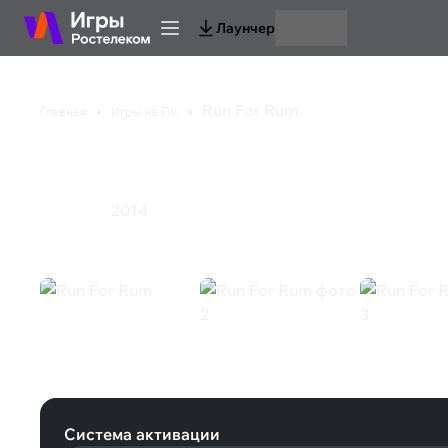
Лаунчер
Run For Rum
Главная
Игры на ПК
Run For Rum
2014
Стратегия
Run For Rum (Steam)
Система активации