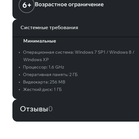
6+
Возрастное ограничение
Системные требования
Минимальные
•
Операционная система:
Windows 7 SP1 / Windows 8 /
Windows XP
•
Процессор:
1.6 GHz
•
Оперативная память:
2 ГБ
•
Видеокарта:
256 MB
•
Жесткий диск:
1 ГБ
Отзывы
0
Вам может понравиться