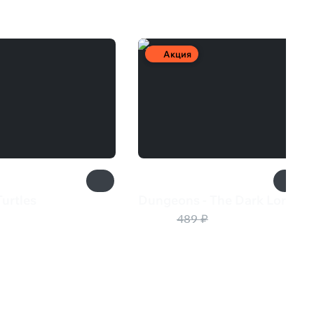
Акция
urtles
Dungeons - The Dark Lord
9 ₽
49 ₽
489 ₽