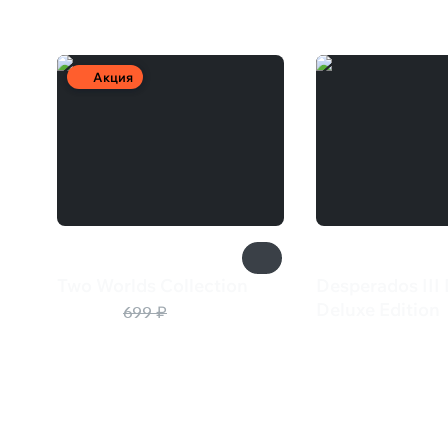
Акция
Two Worlds Collection
Desperados III 
175 ₽
Deluxe Edition
699 ₽
1 935 ₽