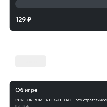
129 ₽
KIBORG - Делюкс Издание
Купить
Об игре
RUN FOR RUM - A PIRATE TALE - это стратегичес
шашки.