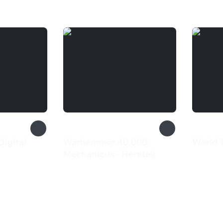
Digital
Warhammer 40,000:
World T
1 69
Mechanicus - Heretek
385 ₽