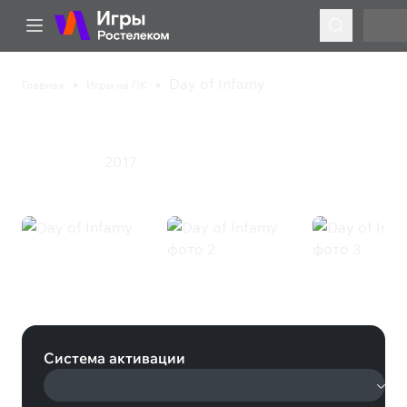
Day of Infamy
Главная
Игры на ПК
Day of Infamy
2017
Шутер
Экшен
Day of Infamy (Steam)
Система активации