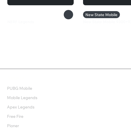
New State Mobile
NERF Legends
New State Mobile 9300+9
2 999 ₽
6 099 ₽
Валюта
PUBG Mobile
Mobile Legends
Apex Legends
Free Fire
Pioner