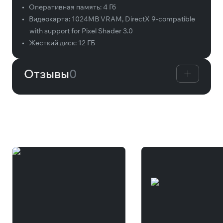
•
Оперативная память:
4 Гб
•
Видеокарта:
1024MB VRAM, DirectX 9-compatible
with support for Pixel Shader 3.0
•
Жесткий диск:
12 ГБ
Отзывы
0
Вам может понравиться