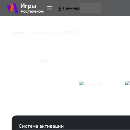
Лаунчер
Okami HD
Главная
Игры на ПК
Okami HD
2017
Приключения
Okami HD (Steam)
Система активации