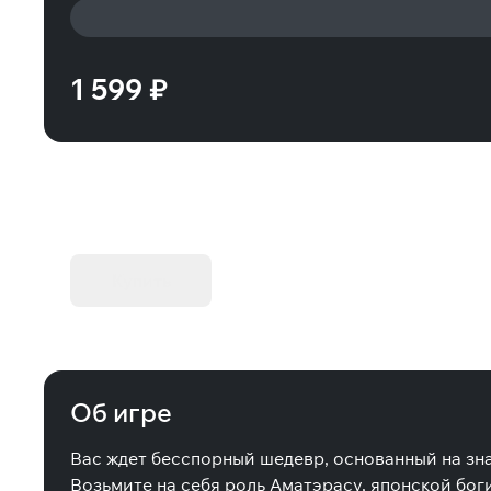
1 599 ₽
KIBORG - Делюкс Издание
Купить
Об игре
Вас ждет бесспорный шедевр, основанный на з
Возьмите на себя роль Аматэрасу, японской бог