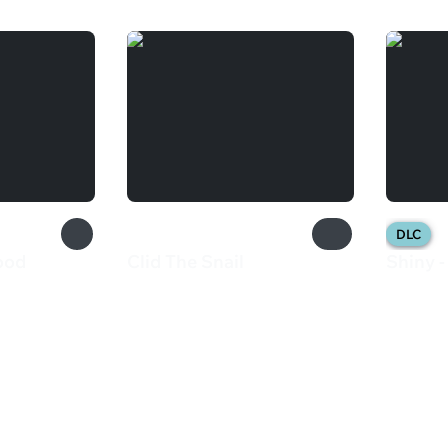
DLC
ood
Clid The Snail
Shiny -
435 ₽
200 