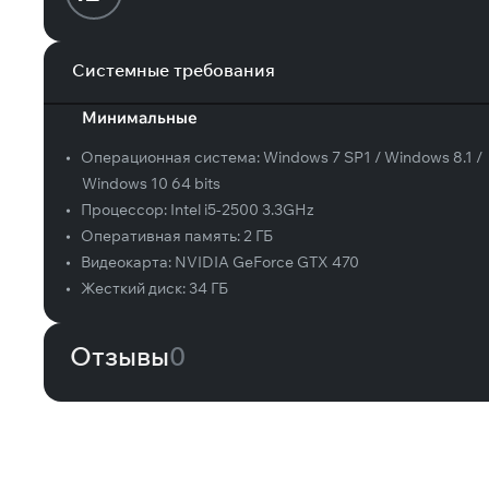
Системные требования
Минимальные
•
Операционная система:
Windows 7 SP1 / Windows 8.1 /
Windows 10 64 bits
•
Процессор:
Intel i5-2500 3.3GHz
•
Оперативная память:
2 ГБ
•
Видеокарта:
NVIDIA GeForce GTX 470
•
Жесткий диск:
34 ГБ
Отзывы
0
Вам может понравиться