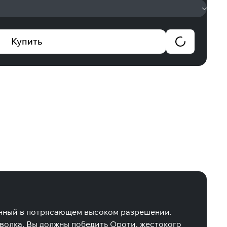
Купить
енный в потрясающем высоком разрешении.
 волка. Вы должны победить Ороти, жестокого