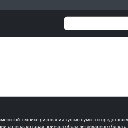
наменитой технике рисования тушью суми-э и представл
ини солнца, которая приняла образ легендарного белого