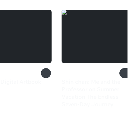
 Digital Artbook
Shin chan: Me and the
₽
Professor on Summer
Vacation The Endless
Seven-Day Journey
3 118 ₽