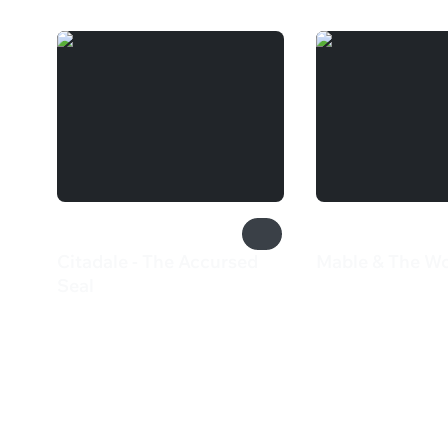
Citadale - The Accursed
Mable & The W
360 ₽
Seal
385 ₽