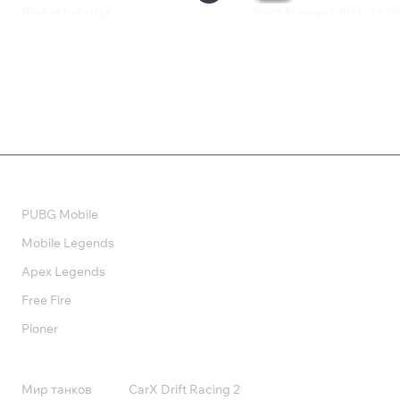
Rise of Industry
Farm Manager 2021 - Flori
1 100 ₽
200 ₽
Валюта
PUBG Mobile
Mobile Legends
Apex Legends
Free Fire
Pioner
Подписки
Мир танков
CarX Drift Racing 2