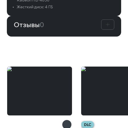
Radeon HD 4650
•
Жесткий диск:
4 ГБ
Отзывы
0
Вам может понравиться
DLC