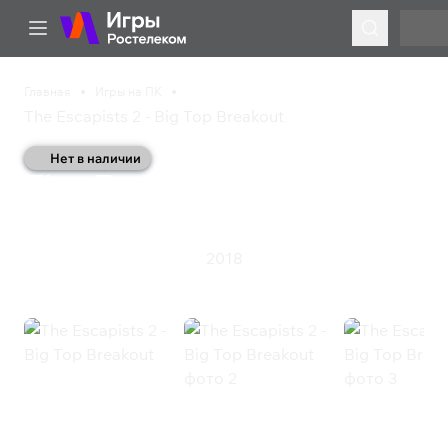
Главная
Игры на ПК
The Escapists 2 - Big Top Breakout
Нет в наличии
The Escapists 2 - Big Top
Breakout
2018
Инди
Симулятор
Стратегия
The Escapists 2 - Big Top Breakout