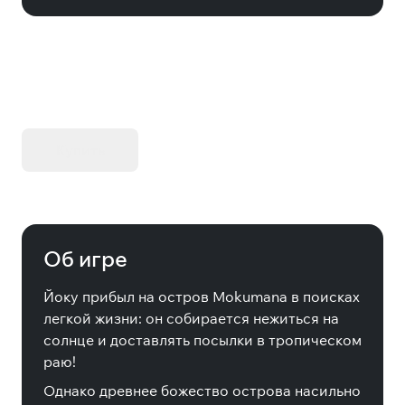
KIBORG - Делюкс Издание
Купить
Об игре
Йоку прибыл на остров Mokumana в поисках
легкой жизни: он собирается нежиться на
солнце и доставлять посылки в тропическом
раю!
Однако древнее божество острова насильно