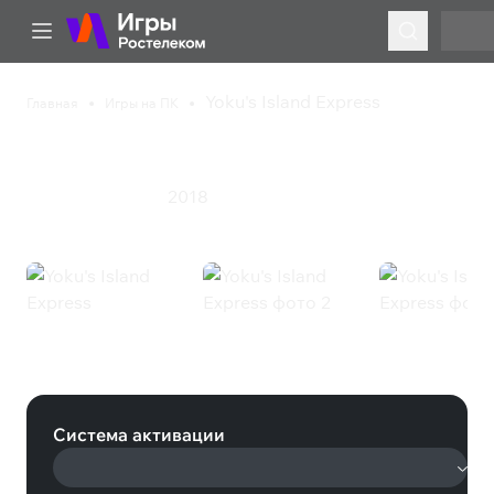
Yoku's Island Express
Главная
Игры на ПК
Yoku's Island Express
2018
Инди
Приключения
Yoku's Island Express (Steam)
Система активации