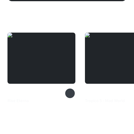
Вам может понравиться
Rise Eterna
Tropico 5 - Mad World
435 ₽
99 ₽