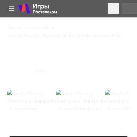
Главная
Игры на ПК
King's Bounty: Warriors of the North - Ice and Fire
King's Bounty: Warriors
of the North - Ice and Fire
2017
Ролевая игра
King's Bounty: Warriors of the
North - Ice and Fire (Steam)