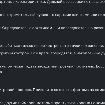
артовые характеристики. Дальнейшее зависит от вас: в
не, стремительный дуэлянт с парными клинками или пи
ет. Определитесь с архетипом — и последовательно разв
сслабиться только возле костров: это точки сохранения,
рытым костром. Все враги возродятся, а накопленные д
м углом может ждать засада или грозный противник. Бос
а.
игровой процесс. Призовите союзника-фантома на помо
ия других геймеров, которые проступают кровью на кам