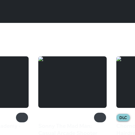
DLC
cademy -
Sonny The Mad Man:
Chorno
Casual Arcade Shooter
Hairdr