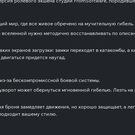
версия ролевого экшена студии FromSoftware, породивш
й мир, где все живое обречено на мучительную гибель.
 вселенной нужно методично восстанавливать по описа
ких экранов загрузки: замки переходят в катакомбы, а 
 двигаться придется наугад.
 из-за бескомпромиссной боевой системы.
уворот может обернуться мгновенной гибелью. Лезть на
ая броня замедляет движения, но хорошо защищает, а ле
подходит вашему стилю.