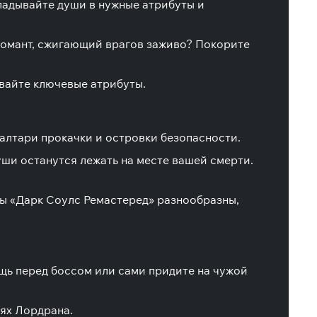
кладывайте души в нужные атрибуты и
романт, сжигающий врагов заживо? Покорите
ивайте ключевые атрибуты.
 алтари прокачки и островки безопасности.
уши останутся лежать на месте вашей смерти.
сы «Дарк Соулс Ремастеред» разнообразны,
щь перед боссом или сами придите на чужой
нях Лордрана.