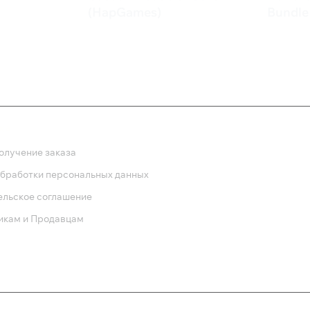
(HapGames)
Bundle
125 ₽
1 25
ка
олучение заказа
обработки персональных данных
ельское соглашение
икам и Продавцам