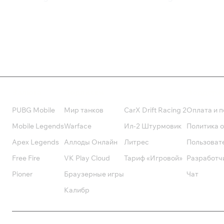
2 998 ₽
280 ₽
Валюта
Подписки
Поддерж
PUBG Mobile
Мир танков
CarX Drift Racing 2
Оплата и п
Mobile Legends
Warface
Ил-2 Штурмовик
Политика 
Apex Legends
Аллоды Онлайн
Литрес
Пользоват
Free Fire
VK Play Cloud
Тариф «Игровой»
Разработч
Pioner
Браузерные игры
Чат
Калибр