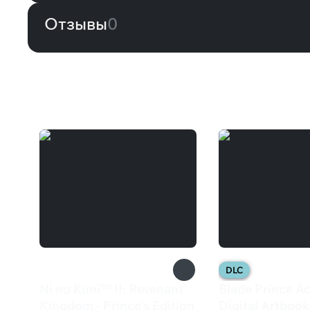
Отзывы
0
Вам может понравиться
DLC
Ni no Kuni™ II: Revenant
Blade Prince A
Kingdom - Prince's Edition
Digital Artbook