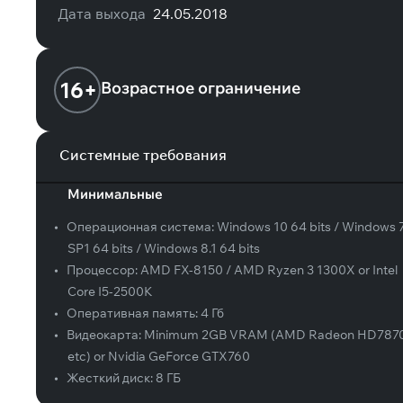
Дата выхода
24.05.2018
16+
Возрастное ограничение
Системные требования
Минимальные
•
Операционная система:
Windows 10 64 bits / Windows 
SP1 64 bits / Windows 8.1 64 bits
•
Процессор:
AMD FX-8150 / AMD Ryzen 3 1300X or Intel
Core I5-2500K
•
Оперативная память:
4 Гб
•
Видеокарта:
Minimum 2GB VRAM (AMD Radeon HD7870
etc) or Nvidia GeForce GTX760
•
Жесткий диск:
8 ГБ