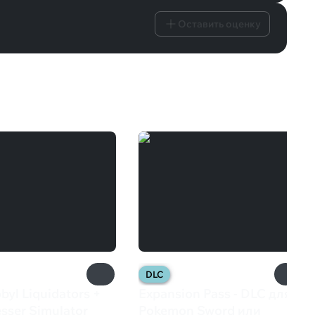
Оставить оценку
DLC
byl Liquidators +
Expansion Pass - DLC для
esser Simulator
Pokemon Sword или