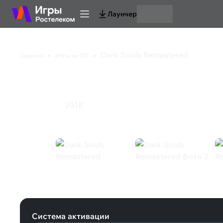
Лаунчер
Dark Souls Remastered
Главная
Игры на ПК
Dark Souls Remaster
2018
Ролевая игра
Dark Souls Remastered (Steam)
Система активации