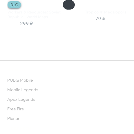
DLC
Workers & Resources: Soviet
Tropico 4: Megalopolis
Republic - World Maps
40 ₽
79 ₽
195 ₽
299 ₽
Валюта
PUBG Mobile
Mobile Legends
Apex Legends
Free Fire
Pioner
Подписки