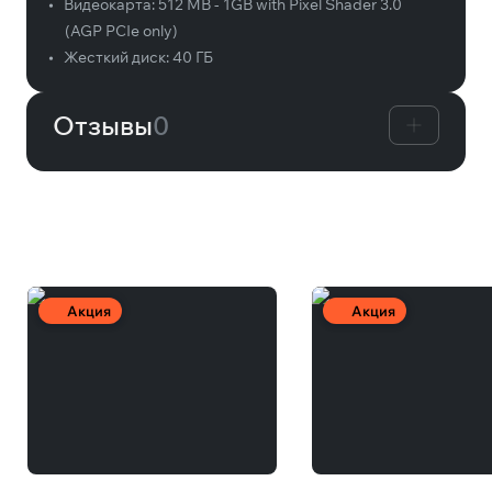
•
Видеокарта:
512 MB - 1GB with Pixel Shader 3.0
(AGP PCIe only)
•
Жесткий диск:
40 ГБ
Отзывы
0
Вам может понравиться
Акция
Акция