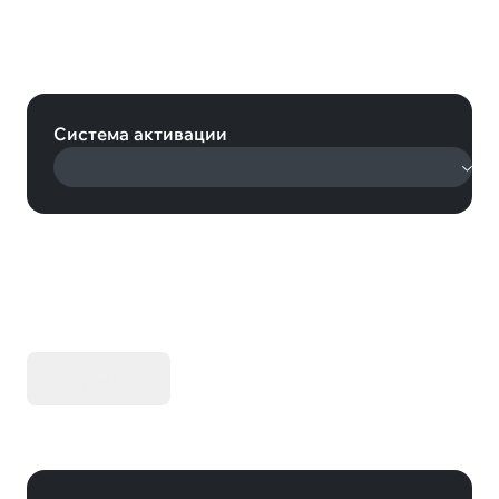
Train Simulator: Miami Commuter
Rail F40PHL-2 Loco Add-On
(Steam)
Система активации
KIBORG - Делюкс Издание
Купить