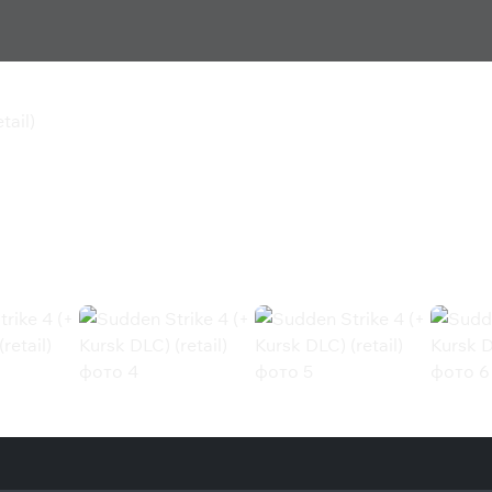
tail)
sk DLC) (retail)
l) (Steam)