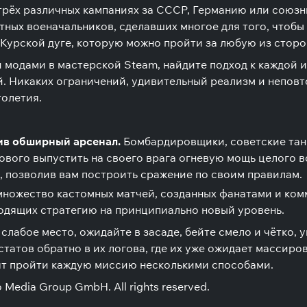
трёх различных кампаниях за СССР, Германию или союзни
ных военачальников, сделавших многое для того, чтобы 
 Курской дуге, которую можно пройти за любую из сторо
модами в мастерской Steam, найдите подход к каждой и
. Никаких ограничений, удивительный реализм и неповт
толетия.
чив обширный арсенал.
Бомбардировщики, советские тан
ового выпустить на своего врага огневую мощь целого в
, позволив вам построить сражение по своим правилам.
множество кастомных матчей, созданных фанатами и ком
одящих стратегию на принципиально новый уровень.
 слабое место, ожидайте в засаде, бейте смело и чётко,
татов обратно в их логова, где их уже ожидает массиро
т пройти каждую миссию несколькими способами.
o Media Group GmbH. All rights reserved.