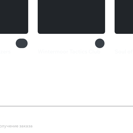
zers
Wintermoor Tactics Club
Soul of
550 ₽
133 
ка
олучение заказа