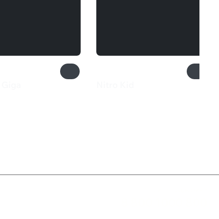
 Giga
Nitro Kid
₽
710 ₽
Служба поддержки
8 800 1000 800