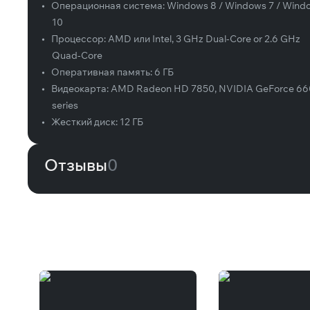
•
Операционная система:
Windows 8 / Windows 7 / Wind
10
•
Процессор:
AMD или Intel, 3 GHz Dual-Core or 2.6 GHz
Quad-Core
•
Оперативная память:
6 ГБ
•
Видеокарта:
AMD Radeon HD 7850, NVIDIA GeForce 66
series
•
Жесткий диск:
12 ГБ
Отзывы
0
Вам может понравиться