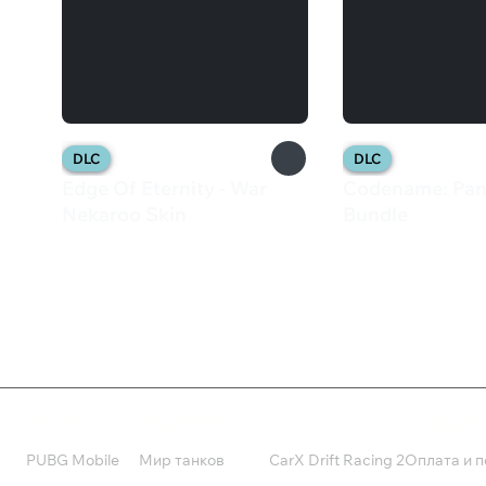
DLC
DLC
Edge Of Eternity - War
Codename: Pan
Nekaroo Skin
Bundle
39 ₽
849 ₽
Валюта
Подписки
Поддерж
PUBG Mobile
Мир танков
CarX Drift Racing 2
Оплата и п