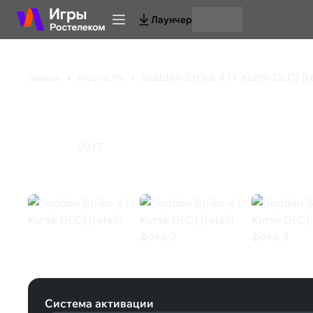
Лаунчер
Sudden Strike 4 (+ Kursk DLC) (re
Главная
Игры на ПК
Sudden Strike 4 (+ Kur
2017
Стратегия
Sudden Strike 4 (+ Kursk DLC) (retai
Система активации