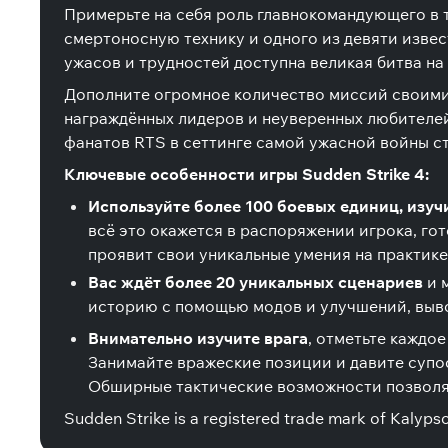
Примерьте на себя роль главнокомандующего в 
смертоносную технику и одного из девяти извест
ужасов и трудностей доступна великая битва на
Дополните огромное количество миссий своими 
награждённых лидеров и неуверенных любителей
фанатов RTS в сеттинге самой ужасной войны с
Ключевые особенности игры Sudden Strike 4:
Используйте более 100 боевых единиц, изу
всё это окажется в распоряжении игрока, гот
проявит свои уникальные умения на практике
Вас ждёт более 20 уникальных сценариев
и 
историю с помощью модов и улучшений, выв
Внимательно изучите врага
, отметьте каждое
Занимайте вражеские позиции и давите супос
Обширные тактические возможности позволя
Sudden Strike is a registered trade mark of Kalyps