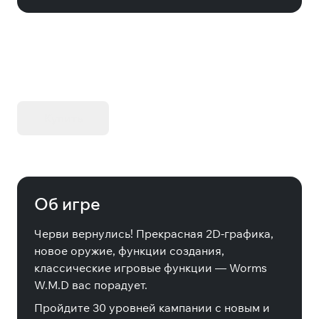
KIBORG - Делюкс Издание
Купить
Об игре
Черви вернулись! Прекрасная 2D-графика,
новое оружие, функции создания,
классические игровые функции — Worms
W.M.D вас порадует.
Пройдите 30 уровней кампании с новым и