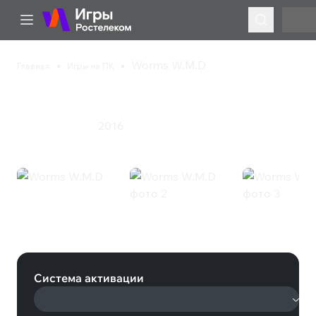
Worms W.M.D
Главная
Игры на ПК
Worms W.M.D
2016
Стратегия
Экшен
Worms W.M.D (Steam)
Система активации