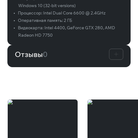
Windows 10 (32-bit versions)
•
Процессор:
Intel Dual Core 6600 @ 2.4GHz
•
Оперативная память:
2 ГБ
•
Видеокарта:
Intel 4400, GeForce GTX 280, AMD
Radeon HD 7750
Отзывы
0
Вам может понравиться