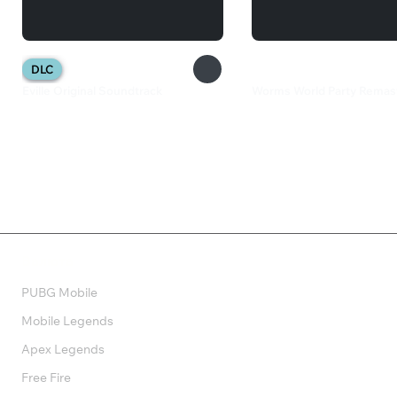
DLC
Eville Original Soundtrack
Worms World Party Remas
280 ₽
1 699 ₽
Валюта
PUBG Mobile
Mobile Legends
Apex Legends
Free Fire