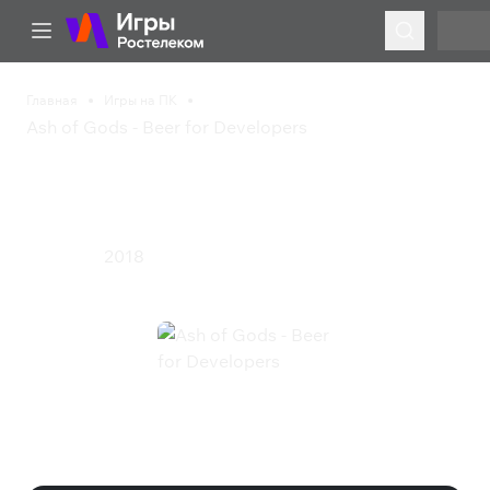
Главная
Игры на ПК
Ash of Gods - Beer for Developers
Ash of Gods - Beer for
Developers
2018
Стратегия
Ash of Gods - Beer for Developers
(Steam)