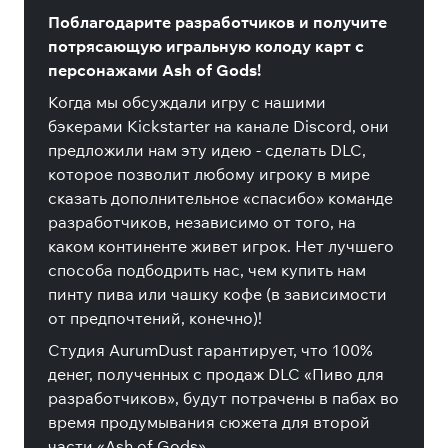
Поблагодарите разработчиков и получите
потрясающую игральную колоду карт с
персонажами Ash of Gods!
Когда мы обсуждали игру с нашими
бэкерами Kickstarter на канале Discord, они
предложили нам эту идею - сделать DLC,
которое позволит любому игроку в мире
сказать дополнительное «cпасибо» команде
разработчиков, независимо от того, на
каком континенте живет игрок. Нет лучшего
способа подбодрить нас, чем купить нам
пинту пива или чашку кофе (в зависимости
от предпочтений, конечно)!
Студия AurumDust гарантирует, что 100%
денег, полученных с продаж DLC «Пиво для
разработчиков», будут потрачены в пабах во
время продумывания сюжета для второй
части «Ash of Gods».