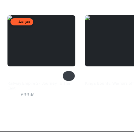
Акция
Railway Empire 2 - Journey To The
King's Bounty: Warriors of
East
385 ₽
560 ₽
699 ₽