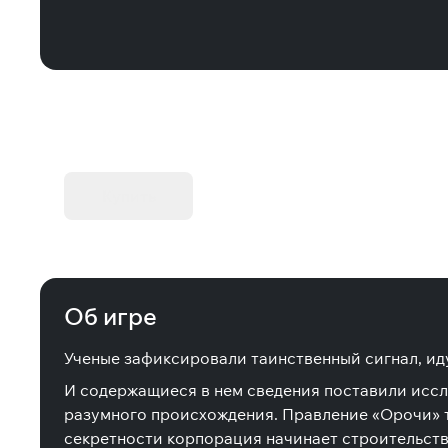
KIBORG - Делюкс Издание
Купить
Об игре
Ученые зафиксировали таинственный сигнал, ид
И содержащиеся в нем сведения поставили иссле
разумного происхождения. Правление «Орочи» т
секретности корпорация начинает строительств