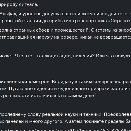
природу сигнала.
льфа», и уровень допуска ваш слишком низок для того, ч
за работой станции до прибытия транспортника «Сирано»
 волна странных сбоев и происшествий. Системы жизнеоб
 отправившийся наружу на ровере, никак не возвращаетс
е может. Что это – галлюцинации, видения? Или что поху
миллионы километров. Впридачу к таким совершенно реа
ым. Пугающие видения и чудовищные призраки заставят 
ань реальности истончилась на самом деле?
последнему слову реальной науки и техники. Преодолев
х панелей и много другого. А затем покиньте пределы ба
servedFuncom and Funcom Logo ™ & © Funcom Oslo A/S.All ot