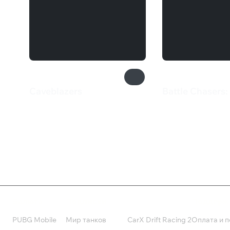
Caveblazers
Battle Chasers:
385 ₽
899 ₽
Валюта
Подписки
Поддерж
PUBG Mobile
Мир танков
CarX Drift Racing 2
Оплата и п