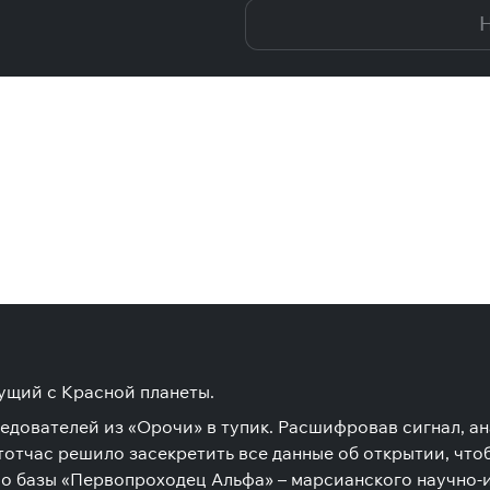
Н
ущий с Красной планеты.
дователей из «Орочи» в тупик. Расшифровав сигнал, ан
отчас решило засекретить все данные об открытии, что
о базы «Первопроходец Альфа» – марсианского научно-и