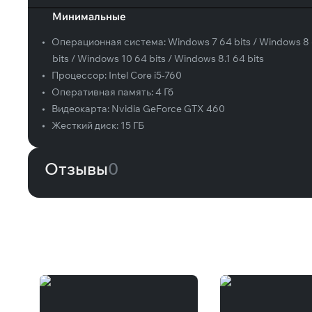
Минимальные
•
Операционная система:
Windows 7 64 bits / Windows 8
bits / Windows 10 64 bits / Windows 8.1 64 bits
•
Процессор:
Intel Core i5-760
•
Оперативная память:
4 Гб
•
Видеокарта:
Nvidia GeForce GTX 460
•
Жесткий диск:
15 ГБ
Отзывы
0
Вам может понравиться