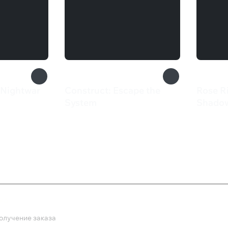
 Nightwar
Construct: Escape the
Rose R
System
Shado
189 ₽
175 
ка
олучение заказа