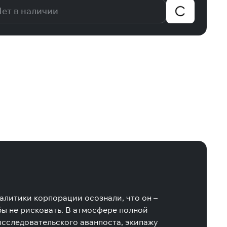
ет в наличии
алитики корпорации осознали, что он –
бы не рисковать. В атмосфере полной
сследовательского аванпоста, экипажу