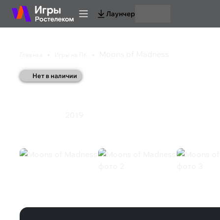
Лаунчер
Moons of Madness
Главная
Игры на ПК
Нет в наличии
Moons of Madness
2019
Приключения
Moons of Madness