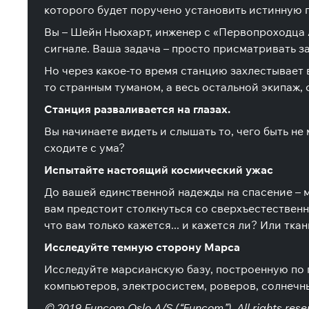
которого будет поручено установить истинную 
Вы – Шейн Ньюхарт, инженер с «Первопроходца А
сигнале. Ваша задача – просто присматривать 
Но через какое-то время станцию захлестывает
то странным туманом, а весь остальной экипаж,
Станция разваливается на глазах.
Вы начинаете видеть и слышать то, чего быть н
сходите с ума?
Испытайте настоящий космический ужас
До вашей единственной надежды на спасение – 
вам предстоит столкнуться со сверхъестественн
что вам только кажется... и кажется ли? Или тк
Исследуйте темную сторону Марса
Исследуйте марсианскую базу, построенную по 
компьютеров, электросистем, роверов, солнечны
© 2019 Funcom Oslo A/S (“Funcom”). All rights re