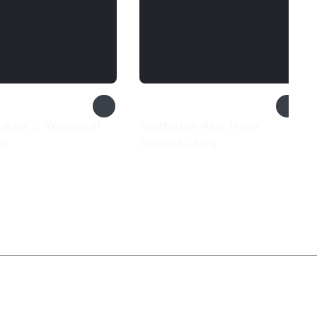
iddle 2: Werewolf
Valthirian Arc: Hero
w
School Story
₽
1 199 ₽
Служба поддержки
8 800 1000 800