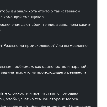
тобы вы знали хоть что-то о таинственном
 с командой сменщиков.
еспечения дают сбои, теплица заполнена каким-
я.
же? Реально ли происходящее? Или вы медленно
льным проблемам, как одиночество и паранойя,
задуматься, что из происходящего реально, а
айте сложности и препятствия с помощью
зы, чтобы узнать о темной стороне Марса.
her marks are trademarks or registered trademarks