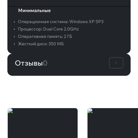
Минимальные
•
Операционная система:
Windows XP SP3
•
Процессор:
Dual Core 2.0GHz
•
Оперативная память:
2 ГБ
•
Жесткий диск:
350 МБ
Отзывы
0
Вам может понравиться