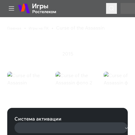
Curse of the Assassin
Главная
Игры на ПК
Curse of the Assassin
2015
Приключения
Ролевая игра
Curse of the Assassin (Steam)
Система активации