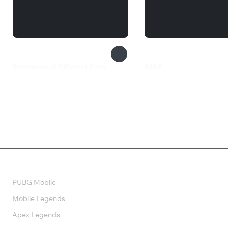
Bloomtown: A Different Story
REKA
1 000 ₽
710 ₽
Валюта
PUBG Mobile
Mobile Legends
Apex Legends