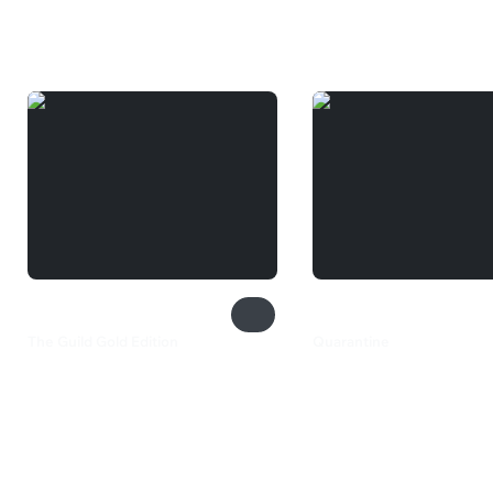
Вам может понравиться
The Guild Gold Edition
Quarantine
199 ₽
1 299 ₽