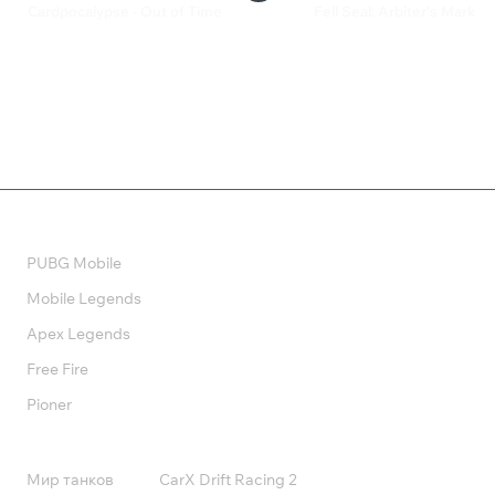
Cardpocalypse - Out of Time
Fell Seal: Arbiter’s Mark
320 ₽
1 300 ₽
Валюта
PUBG Mobile
Mobile Legends
Apex Legends
Free Fire
Pioner
Подписки
Мир танков
CarX Drift Racing 2