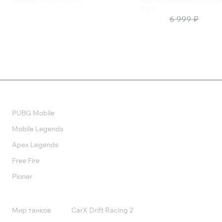
Skelittle: A Giant Party!
Avatar: Frontiers of Pando
Pack
259 ₽
4 200 ₽
6 999 ₽
Валюта
PUBG Mobile
Mobile Legends
Apex Legends
Free Fire
Pioner
Подписки
Мир танков
CarX Drift Racing 2