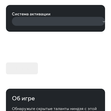
Videogame (Steam)
Система активации
KIBORG - Делюкс Издание
Купить
Об игре
Обнаружьте скрытые таланты ниндзя с этой