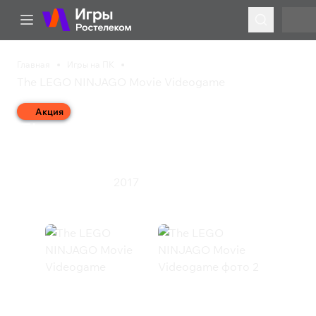
Главная
Игры на ПК
The LEGO NINJAGO Movie Videogame
Акция
The LEGO NINJAGO
Movie Videogame
2017
Приключения
Экшен
The LEGO NINJAGO Movie