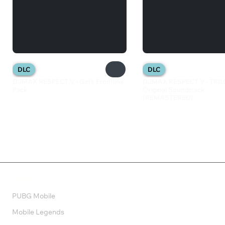
DLC
DLC
DJMAX RESPECT V - Girl's Frontline
DJMAX RESPECT V - TRI
Pack
Original Soundtrack
(REMASTERED)
299 ₽
599 ₽
Валюта
PUBG Mobile
Mobile Legends