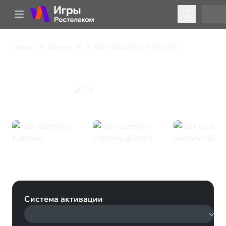
Gas Guzzlers Extreme
Главная
Игры на ПК
Gas Guzzlers Extreme
2013
Гонки
Спорт
Экшен
Gas Guzzlers Extreme (Steam)
Система активации