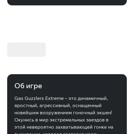
KIBORG - Делюкс Издание
Купить
Об игре
Gas Guzzlers Extreme – это динамичный,
яростный, агрессивный, оснащенный
новейшим вооружением гоночный экшен!
Окунись в мир экстремальных заездов в
этой невероятно захватывающей гонке на