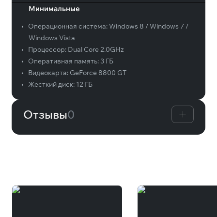
Минимальные
•
Операционная система:
Windows 8 / Windows 7 /
Windows Vista
•
Процессор:
Dual Core 2.0GHz
•
Оперативная память:
3 ГБ
•
Видеокарта:
GeForce 8800 GT
•
Жесткий диск:
12 ГБ
Отзывы
0
Вам может понравиться