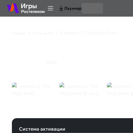
Лаунчер
Camelot 2: The Holy Grail
Главная
Игры на ПК
Camelot 2: The Holy G
2023
Казуальная игра
Camelot 2: The Holy Grail (Steam)
Система активации