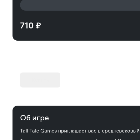
710 ₽
KIBORG - Делюкс Издание
Купить
Об игре
Tall Tale Games приглашает вас в средневековы