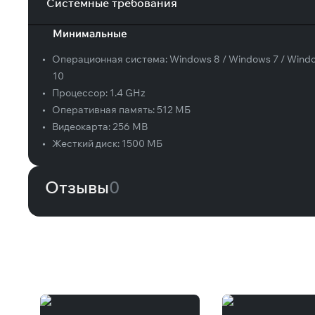
Системные требования
Минимальные
•
Операционная система:
Windows 8 / Windows 7 / Wind
10
•
Процессор:
1.4 GHz
•
Оперативная память:
512 МБ
•
Видеокарта:
256 MB
•
Жесткий диск:
1500 МБ
Отзывы
0
Вам может понравиться