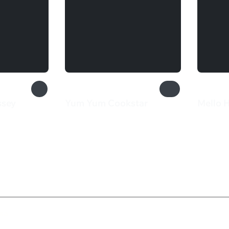
ssey
Yum Yum Cookstar
Mello 
199 ₽
165 
ка