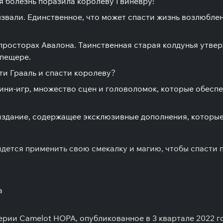
 болезнь поразила королеву Гвиневру!
ызвали. Единственное, что может спасти жизнь возлюблен
просторах Авалона. Таинственная старая колдунья утверж
 пещере.
ти Грааль и спасти королеву?
мини-игр, множество сцен и головоломок, которые обесп
здание, содержащее эксклюзивные дополнения, которые 
идется применить свою смекалку и магию, чтобы спасти 
а
и Camelot HOPA, опубликованное в 3 квартале 2022 года 