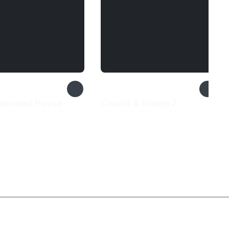
Haunted House
Clouds & Sheep 2
₽
545 ₽
Служба поддержки
8 800 1000 800