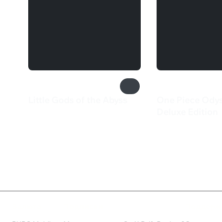
Little Gods of the Abyss
One Piece Ody
499 ₽
Deluxe Edition
4 279 ₽
Валюта
Подписки
Поддерж