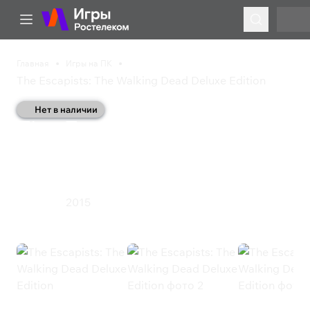
Главная
Игры на ПК
The Escapists: The Walking Dead Deluxe Edition
Нет в наличии
The Escapists: The
Walking Dead Deluxe
Edition
2015
Стратегия