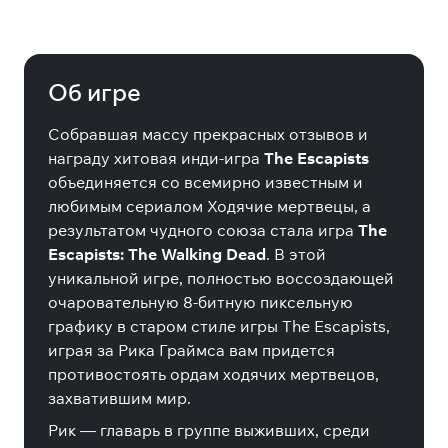
The Escapists: The Walking Dead
Deluxe Edition (Steam)
Об игре
Собравшая массу прекрасных отзывов и
награду хитовая инди-игра
The Escapists
объединяется со всемирно известным и
любимым сериалом Ходячие мертвецы, а
результатом чудного союза стала игра
The
Escapists: The Walking Dead
. В этой
уникальной игре, полностью воссоздающей
очаровательную 8-битную пиксельную
графику в старом стиле игры The Escapists,
играя за Рика Граймса вам придется
противостоять ордам ходячих мертвецов,
захватившим мир.
Рик — главарь в группе выживших, среди