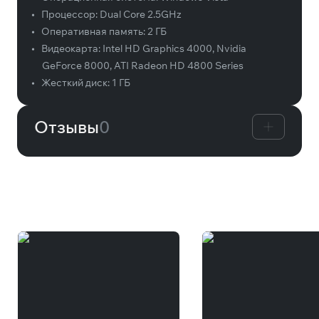
•
Процессор:
Dual Core 2.5GHz
•
Оперативная память:
2 ГБ
•
Видеокарта:
Intel HD Graphics 4000, Nvidia
GeForce 8000, ATI Radeon HD 4800 Series
•
Жесткий диск:
1 ГБ
Отзывы
0
Вам может понравиться