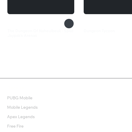
The Dungeon Of Naheulbeuk - Splat
Dungeon Tycoon
Jaypak's Arenas
550 ₽
249 ₽
Валюта
PUBG Mobile
Mobile Legends
Apex Legends
Free Fire