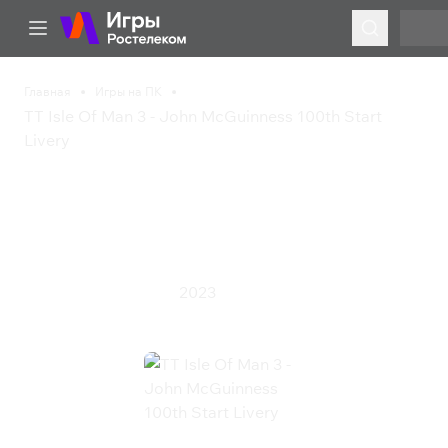
Главная
Игры на ПК
TT Isle Of Man 3 - John McGuinness 100th Start
Livery
TT Isle Of Man 3 - John
McGuinness 100th Start
Livery
2023
Гонки
Симулятор
Спорт