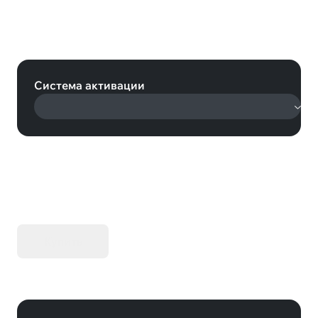
TT Isle Of Man 3 - John
McGuinness 100th Start Livery
(Steam)
Система активации
KIBORG - Делюкс Издание
Купить