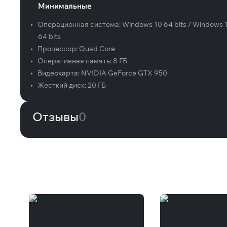
Минимальные
•
Операционная система:
Windows 10 64 bits / Windows 
64 bits
•
Процессор:
Quad Core
•
Оперативная память:
8 ГБ
•
Видеокарта:
NVIDIA GeForce GTX 950
•
Жесткий диск:
20 ГБ
Отзывы
0
Вам может понравиться