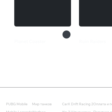
Planet Coaster
Ruin Raiders
2 249 ₽
1 099 ₽
Валюта
Подписки
Поддерж
PUBG Mobile
Мир танков
CarX Drift Racing 2
Оплата и п