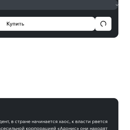
Купить
т, в стране начинается хаос, к власти рвется
 всесильной корпорацией «Адонис» они находят