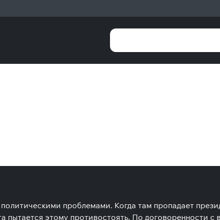
олитическими проблемами. Когда там пропадает президен
та пытается этому противостоять. По договоренности с