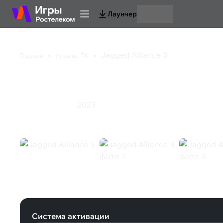
Лаунчер
Jagged Alliance 3
Главная
Игры на ПК
Jagged Alliance 3
2023
Стратегия
Экшен
Jagged Alliance 3 (Steam)
Система активации