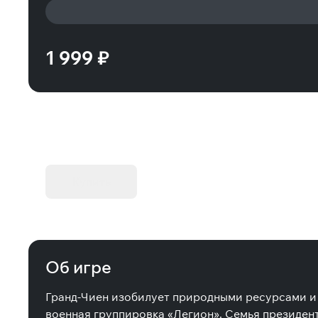
1 999 ₽
KIBORG - Делюкс Издание
Купить
Об игре
Гранд-Чиен изобилует природными ресурсами и п
военная группировка «Легион». Семья президен