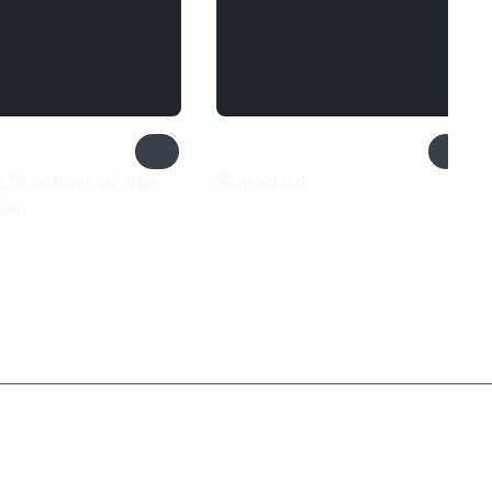
: Shadows of the
Squad 44
710 ₽
ean
₽
Служба поддержки
8 800 1000 800