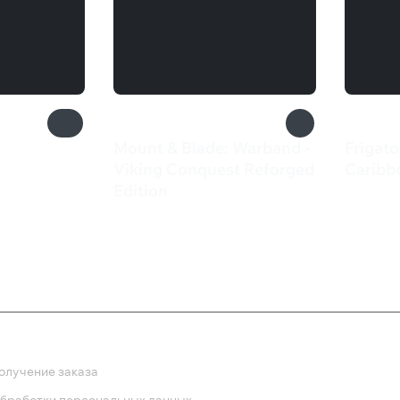
Mount & Blade: Warband -
Frigato
Viking Conquest Reforged
Caribb
460 
Edition
849 ₽
ка
олучение заказа